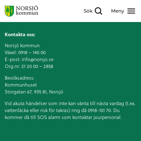
Sök
Meny
Visa sökfält
Visa meny
Kontakta oss:
Norsjö kommun
Växel:
0918 – 140 00
E-post:
info@norsjo.se
Org.nr: 21 20 00 – 2858
Besöksadress:
Kommunhuset
Storgatan 67, 935 81, Norsjö
Vid akuta händelser som inte kan vänta till nästa vardag (t.ex.
vattenläcka eller
risk för takras
) ring då 0918-101 70. Du
kommer då till SOS alarm som kontaktar jourpersonal.