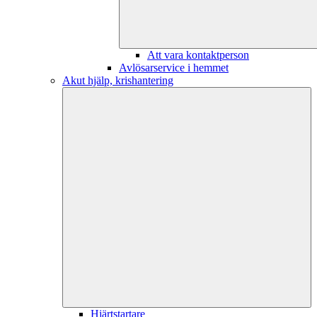
Att vara kontaktperson
Avlösarservice i hemmet
Akut hjälp, krishantering
Hjärtstartare