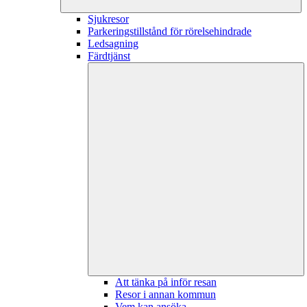
Sjukresor
Parkeringstillstånd för rörelsehindrade
Ledsagning
Färdtjänst
Att tänka på inför resan
Resor i annan kommun
Vem kan ansöka