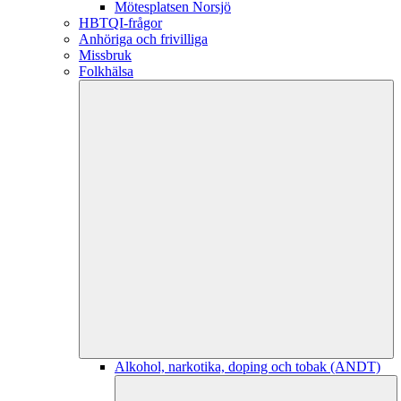
Mötesplatsen Norsjö
HBTQI-frågor
Anhöriga och frivilliga
Missbruk
Folkhälsa
Alkohol, narkotika, doping och tobak (ANDT)