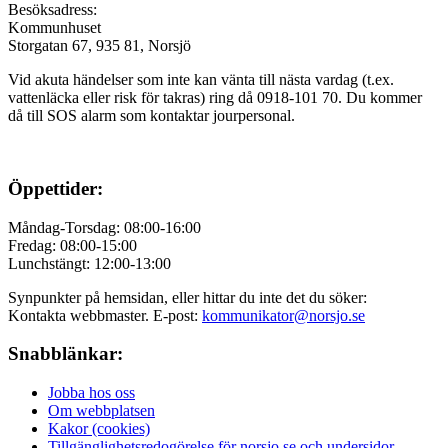
Besöksadress:
Kommunhuset
Storgatan 67, 935 81, Norsjö
Vid akuta händelser som inte kan vänta till nästa vardag (t.ex.
vattenläcka eller
risk för takras
) ring då 0918-101 70. Du kommer
då till SOS alarm som kontaktar jourpersonal.
Öppettider:
Måndag-Torsdag: 08:00-16:00
Fredag: 08:00-15:00
Lunchstängt: 12:00-13:00
Synpunkter på hemsidan, eller hittar du inte det du söker:
Kontakta webbmaster. E-post:
kommunikator@norsjo.se
Snabblänkar:
Jobba hos oss
Om webbplatsen
Kakor (cookies)
Tillgänglighetsredogörelse för norsjo.se och undersidor