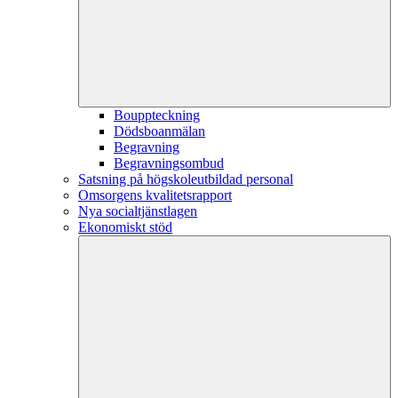
Bouppteckning
Dödsboanmälan
Begravning
Begravningsombud
Satsning på högskoleutbildad personal
Omsorgens kvalitetsrapport
Nya socialtjänstlagen
Ekonomiskt stöd