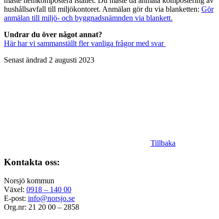
måste hemkompostera istället. Du måste då anmäla kompostering av
hushållsavfall till miljökontoret. Anmälan gör du via blanketten:
Gör
anmälan till miljö- och byggnadsnämnden via blankett.
Undrar du över något annat?
Här har vi sammanställt fler vanliga frågor med svar
Senast ändrad 2 augusti 2023
Tillbaka
Kontakta oss:
Norsjö kommun
Växel:
0918 – 140 00
E-post:
info@norsjo.se
Org.nr: 21 20 00 – 2858