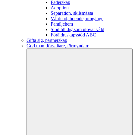
Faderskap
Adoption
Separation, skilsmässa
Vårdnad, boende, umgänge
Familjehem
Stöd till dig som utövar våld
Föräldraskapsstöd ABC
Gifta sig, partnerskap
God man, förvaltare, förmyndare