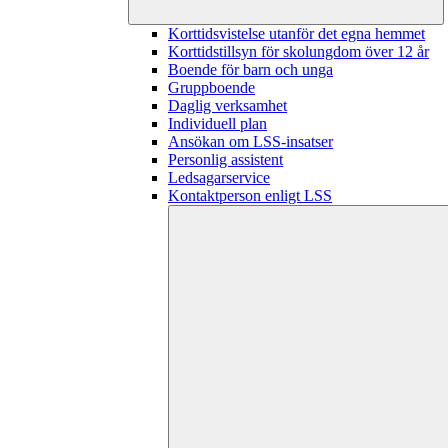
Korttidsvistelse utanför det egna hemmet
Korttidstillsyn för skolungdom över 12 år
Boende för barn och unga
Gruppboende
Daglig verksamhet
Individuell plan
Ansökan om LSS-insatser
Personlig assistent
Ledsagarservice
Kontaktperson enligt LSS