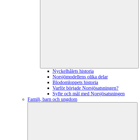
Nyckelhålets historia
Norsjömodellens olika delar
Blodomloppets historia
Varför började Norsjösatsningen?
Syfte och mål med Norsjösatsningen
Familj, barn och ungdom