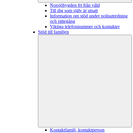
Norsjöbygden fri från våld
Till dig som själv är utsatt
Information om stöd under polisutredning
och rättegång
Viktiga telefonnummer och kontakter
Stöd till familjen
Kontaktfamilj, kontaktperson