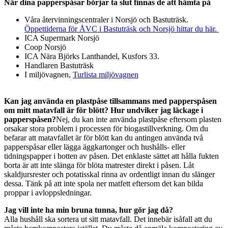
När dina papperspåsar börjar ta slut finnas de att hämta på
Våra återvinningscentraler i Norsjö och Bastuträsk.
Öppettiderna för ÅVC i Bastuträsk och Norsjö hittar du här.
ICA Supermark Norsjö
Coop Norsjö
ICA Nära Björks Lanthandel, Kusfors 33.
Handlaren Bastuträsk
I miljövagnen,
Turlista miljövagnen
Kan jag använda en plastpåse tillsammans med papperspåsen
om mitt matavfall är för blött? Hur undviker jag läckage i
papperspåsen?
Nej, du kan inte använda plastpåse eftersom plasten
orsakar stora problem i processen för biogastillverkning. Om du
befarar att matavfallet är för blött kan du antingen använda två
papperspåsar eller lägga äggkartonger och hushålls- eller
tidningspapper i botten av påsen. Det enklaste sättet att hålla fukten
borta är att inte slänga för blöta matrester direkt i påsen. Låt
skaldjursrester och potatisskal rinna av ordentligt innan du slänger
dessa. Tänk på att inte spola ner matfett eftersom det kan bilda
proppar i avloppsledningar.
Jag vill inte ha min bruna tunna, hur gör jag då?
Alla hushåll ska sortera ut sitt matavfall. Det innebär isåfall att du