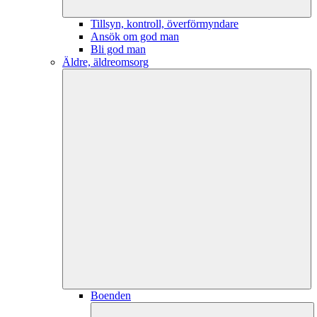
Tillsyn, kontroll, överförmyndare
Ansök om god man
Bli god man
Äldre, äldreomsorg
Boenden