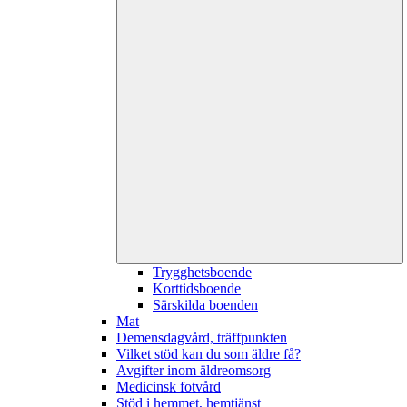
Trygghetsboende
Korttidsboende
Särskilda boenden
Mat
Demensdagvård, träffpunkten
Vilket stöd kan du som äldre få?
Avgifter inom äldreomsorg
Medicinsk fotvård
Stöd i hemmet, hemtjänst