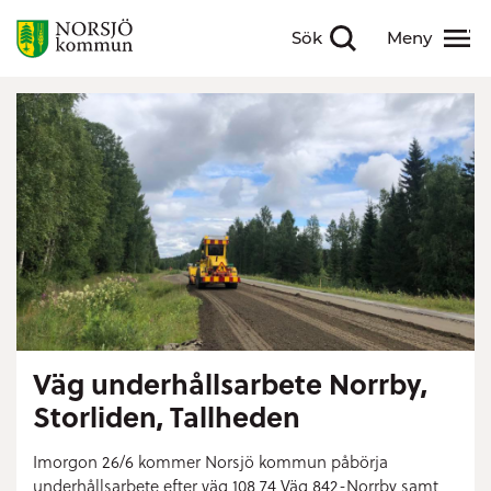
Sök
Meny
Visa sökfält
Visa meny
Väg underhållsarbete Norrby,
Storliden, Tallheden
Imorgon 26/6 kommer Norsjö kommun påbörja
underhållsarbete efter väg
108 74 Väg 842-Norrby samt