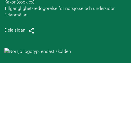
Kakor (cookies)
Tillgänglighetsredogörelse för norsjo.se och undersidor
Felanmälan
Dela sidan
Omsorg och hjälp
Hälso- och sjukvård
Patientsäkerhetsberättelse
Medicinska enheten
Arbetsterapi
Avancerad hemsjukvård
Patientnämnden
Ansvarsfördelning kommun och landsting
Hjälpmedel och bostadsanpassning
Bostadsanpassningsbidrag
Att ansöka om bostadsanpassningsbidrag