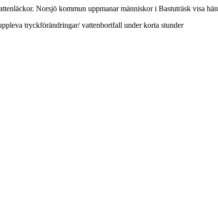
vattenläckor. Norsjö kommun uppmanar människor i Bastuträsk visa häns
ppleva tryckförändringar/ vattenbortfall under korta stunder