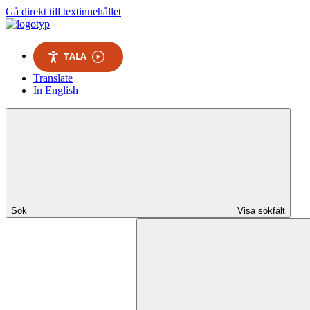
Gå direkt till textinnehållet
TALA
Translate
In English
Sök
Visa sökfält