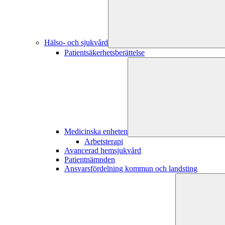
Hälso- och sjukvård
Patientsäkerhetsberättelse
Medicinska enheten
Arbetsterapi
Avancerad hemsjukvård
Patientnämnden
Ansvarsfördelning kommun och landsting