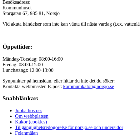
Besöksadress:
Kommunhuset
Storgatan 67, 935 81, Norsjö
Vid akuta händelser som inte kan vänta till nästa vardag (t.ex. vattenl
Öppettider:
Måndag-Torsdag: 08:00-16:00
Fredag: 08:00-15:00
Lunchstängt: 12:00-13:00
Synpunkter på hemsidan, eller hittar du inte det du söker:
Kontakta webbmaster. E-post:
kommunikator@norsjo.se
Snabblänkar:
Jobba hos oss
Om webbplatsen
Kakor (cookies)
Tillgänglighetsredogörelse för norsjo.se och undersidor
Felanmälan