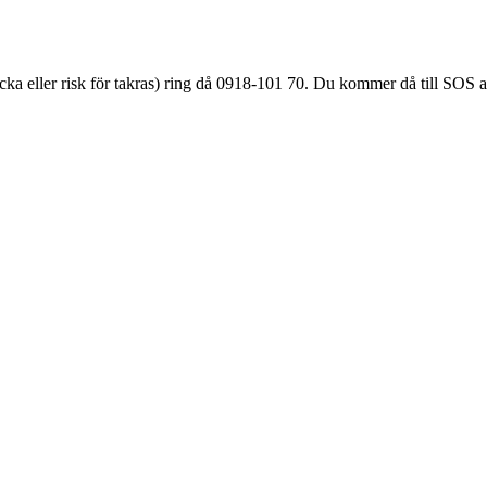
äcka eller
risk för takras
) ring då 0918-101 70. Du kommer då till SOS a