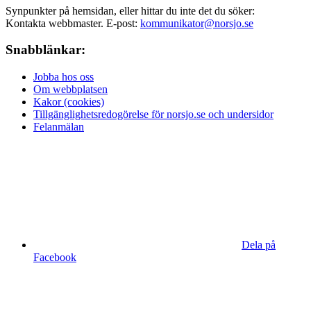
Synpunkter på hemsidan, eller hittar du inte det du söker:
Kontakta webbmaster. E-post:
kommunikator@norsjo.se
Snabblänkar:
Jobba hos oss
Om webbplatsen
Kakor (cookies)
Tillgänglighetsredogörelse för norsjo.se och undersidor
Felanmälan
Dela på
Facebook