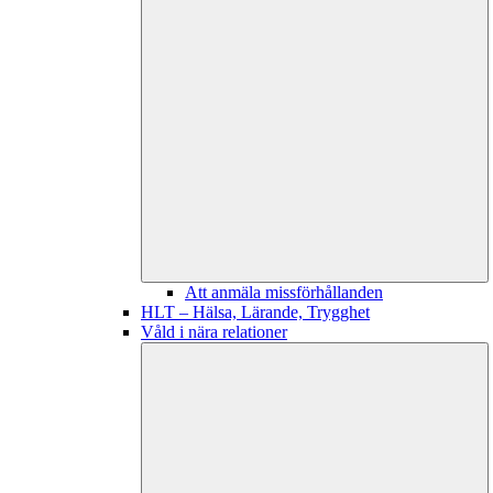
Att anmäla missförhållanden
HLT – Hälsa, Lärande, Trygghet
Våld i nära relationer