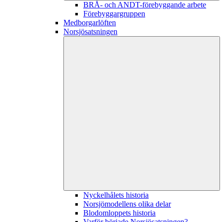
BRÅ- och ANDT-förebyggande arbete
Förebyggargruppen
Medborgarlöften
Norsjösatsningen
Nyckelhålets historia
Norsjömodellens olika delar
Blodomloppets historia
Varför började Norsjösatsningen?