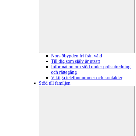
Norsjöbygden fri från våld
Till dig som själv är utsatt
Information om stöd under polisutredning
och rättegång
Viktiga telefonnummer och kontakter
Stöd till familjen