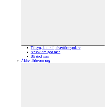
Tillsyn, kontroll, överförmyndare
Ansök om god man
Bli god man
Äldre, äldreomsorg