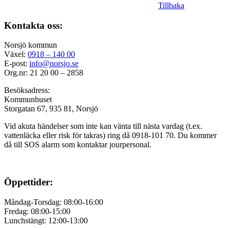
Tillbaka
Kontakta oss:
Norsjö kommun
Växel:
0918 – 140 00
E-post:
info@norsjo.se
Org.nr: 21 20 00 – 2858
Besöksadress:
Kommunhuset
Storgatan 67, 935 81, Norsjö
Vid akuta händelser som inte kan vänta till nästa vardag (t.ex.
vattenläcka eller
risk för takras
) ring då 0918-101 70. Du kommer
då till SOS alarm som kontaktar jourpersonal.
Öppettider:
Måndag-Torsdag: 08:00-16:00
Fredag: 08:00-15:00
Lunchstängt: 12:00-13:00