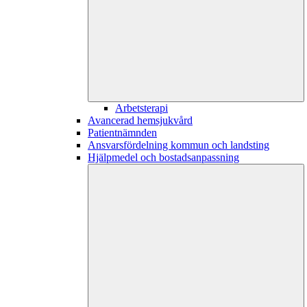
Arbetsterapi
Avancerad hemsjukvård
Patientnämnden
Ansvarsfördelning kommun och landsting
Hjälpmedel och bostadsanpassning