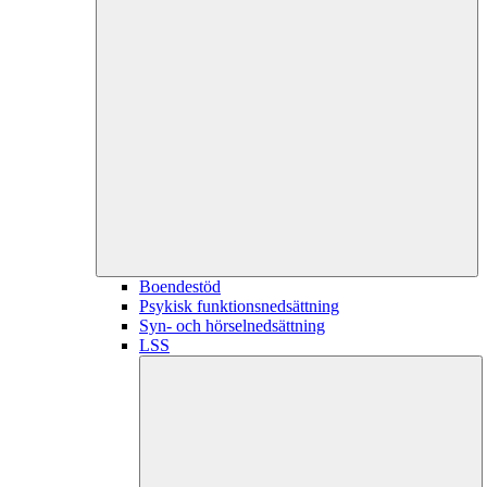
Boendestöd
Psykisk funktionsnedsättning
Syn- och hörselnedsättning
LSS