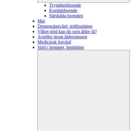
Trygghetsboende
Korttidsboende
Särskilda boenden
Mat
Demensdagvård, träffpunkten
Vilket stöd kan du som äldre få?
Avgifter inom äldreomsorg
Medicinsk fotvård
Stöd i hemmet, hemtjänst