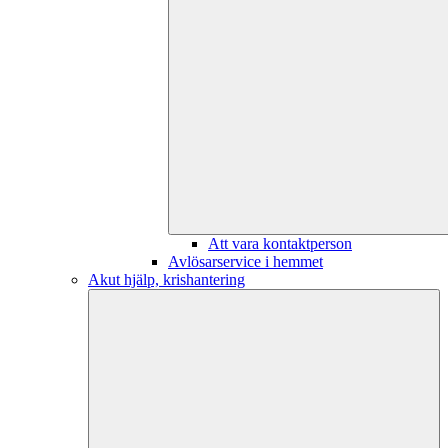
Att vara kontaktperson
Avlösarservice i hemmet
Akut hjälp, krishantering