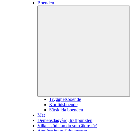
Boenden
Trygghetsboende
Korttidsboende
Särskilda boenden
Mat
Demensdagvård, träffpunkten
Vilket stöd kan du som äldre få?
Avgifter inom äldreomsorg