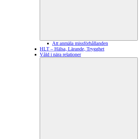
Att anmäla missförhållanden
HLT – Hälsa, Lärande, Trygghet
Våld i nära relationer