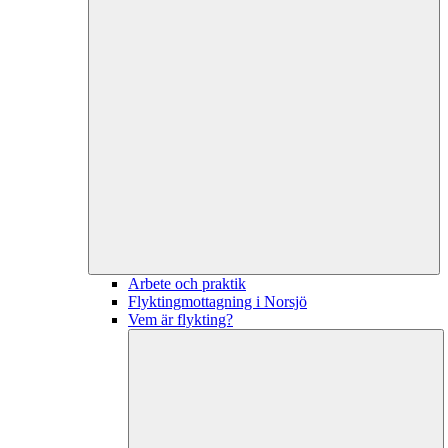
Arbete och praktik
Flyktingmottagning i Norsjö
Vem är flykting?