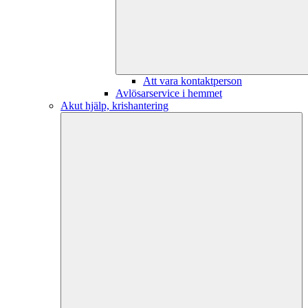
Att vara kontaktperson
Avlösarservice i hemmet
Akut hjälp, krishantering