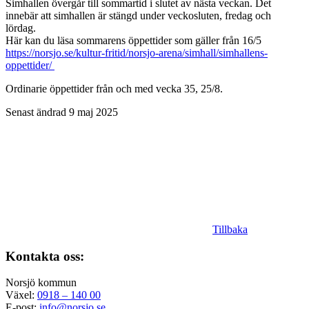
Simhallen övergår till sommartid i slutet av nästa veckan. Det
innebär att simhallen är stängd under veckosluten, fredag och
lördag.
Här kan du läsa sommarens öppettider som gäller från 16/5
https://norsjo.se/kultur-fritid/norsjo-arena/simhall/simhallens-
oppettider/
Ordinarie öppettider från och med vecka 35, 25/8.
Senast ändrad 9 maj 2025
Tillbaka
Kontakta oss:
Norsjö kommun
Växel:
0918 – 140 00
E-post:
info@norsjo.se