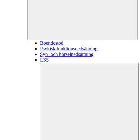
Boendestöd
Psykisk funktionsnedsättning
Syn- och hörselnedsättning
LSS