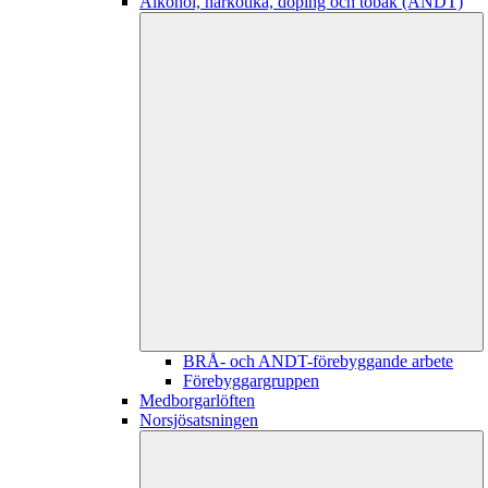
Alkohol, narkotika, doping och tobak (ANDT)
BRÅ- och ANDT-förebyggande arbete
Förebyggargruppen
Medborgarlöften
Norsjösatsningen