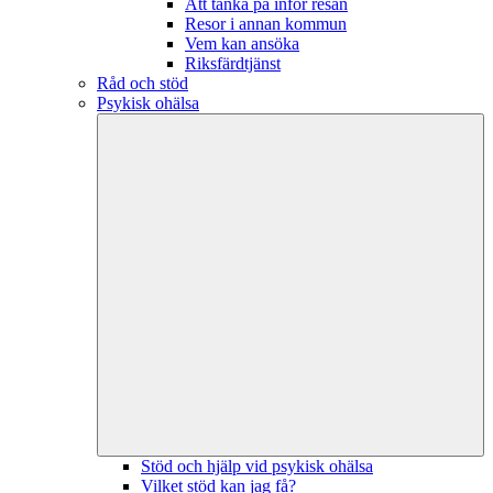
Att tänka på inför resan
Resor i annan kommun
Vem kan ansöka
Riksfärdtjänst
Råd och stöd
Psykisk ohälsa
Stöd och hjälp vid psykisk ohälsa
Vilket stöd kan jag få?