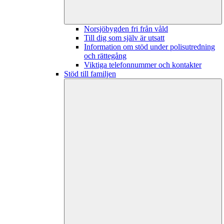
Norsjöbygden fri från våld
Till dig som själv är utsatt
Information om stöd under polisutredning
och rättegång
Viktiga telefonnummer och kontakter
Stöd till familjen