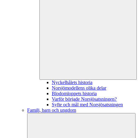
Nyckelhålets historia
Norsjömodellens olika delar
Blodomloppets historia
Varför började Norsjösatsningen?
Syfte och mål med Norsjösatsningen
Familj, barn och ungdom