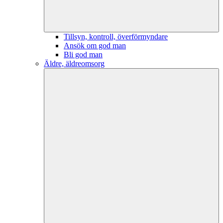
Tillsyn, kontroll, överförmyndare
Ansök om god man
Bli god man
Äldre, äldreomsorg