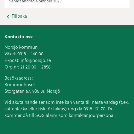
Senast ändrad 4 oktober 2023
Tillbaka
Kontakta oss:
Norsjö kommun
Växel:
0918 – 140 00
E-post:
info@norsjo.se
Org.nr: 21 20 00 – 2858
Besöksadress:
Kommunhuset
Storgatan 67, 935 81, Norsjö
Vid akuta händelser som inte kan vänta till nästa vardag (t.ex.
vattenläcka eller
risk för takras
) ring då 0918-101 70. Du
kommer då till SOS alarm som kontaktar jourpersonal.