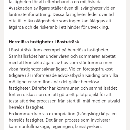
fastigheten för att efterbehandla en miljöskada.
Avsaknaden av ägare ställer även till svårigheter vid en
lantmäteriförrättning. Dessa fastigheter leder över tid
ofta till olika olägenheter som ingen kan åläggas att
åtgärda och de riskerar bli ett hinder för utveckling.
Herrelösa fastigheter i Bastuträsk
I Bastuträsk finns exempel på herrelösa fastigheter.
Samhällsrådet har under våren och sommaren arbetat
med att kontakta ägare av hus som står tomma men
vissa fastigheter saknar ägare. Vid en företagsfrukost
tidigare i år informerade advokatbyrån Kaiding om vilka
möjligheter som finns när det gäller herrelösa
fastigheter. Därefter har kommunen och samhällsrådet
fört en diskussion om att göra ett pilotprojekt för att
testa att driva processen från start till mål med en utvald
herrelös fastighet.
En kommun kan via expropriation (tvångsköp) köpa en
herrelös fastighet. Det är en process som involverar
kommunfullmäktige, regeringen, länsstyrelsen,