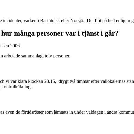
incidenter, varken i Bastuträsk eller Norsjö. Det flöt på helt enligt re
 hur många personer var i tjänst i går?
t sen 2006.
an arbetade sammanlagt tolv personer.
och vi var klara klockan 23.15, drygt två timmar efter vallokalernas stä
g kontrollräkning.
 även de förtidsröster som lämnats in under valdagen i andra kommune