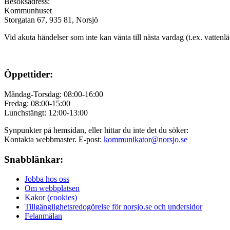
Besöksadress:
Kommunhuset
Storgatan 67, 935 81, Norsjö
Vid akuta händelser som inte kan vänta till nästa vardag (t.ex. vattenl
Öppettider:
Måndag-Torsdag: 08:00-16:00
Fredag: 08:00-15:00
Lunchstängt: 12:00-13:00
Synpunkter på hemsidan, eller hittar du inte det du söker:
Kontakta webbmaster. E-post:
kommunikator@norsjo.se
Snabblänkar:
Jobba hos oss
Om webbplatsen
Kakor (cookies)
Tillgänglighetsredogörelse för norsjo.se och undersidor
Felanmälan