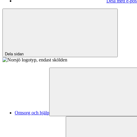
Dela med e-pos
Dela sidan
Omsorg och hjälp