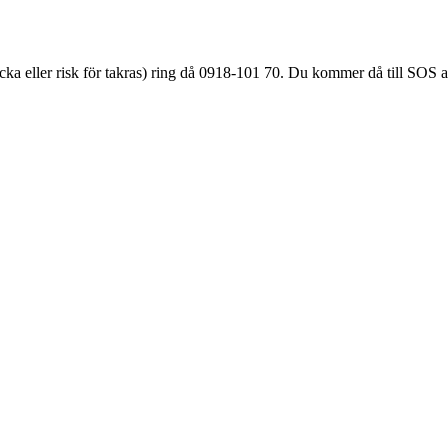
äcka eller
risk för takras
) ring då 0918-101 70. Du kommer då till SOS a