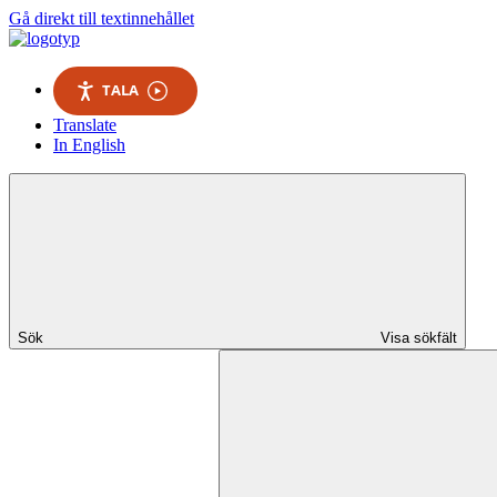
Gå direkt till textinnehållet
TALA
Translate
In English
Sök
Visa sökfält