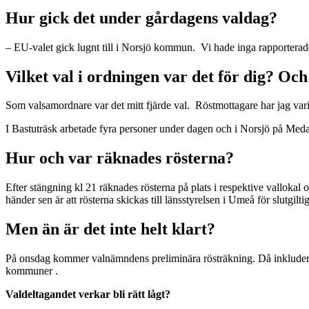
Hur gick det under gårdagens valdag?
– EU-valet gick lugnt till i Norsjö kommun. Vi hade inga rapporterade 
Vilket val i ordningen var det för dig? Och
Som valsamordnare var det mitt fjärde val. Röstmottagare har jag vari
I Bastuträsk arbetade fyra personer under dagen och i Norsjö på Med
Hur och var räknades rösterna?
Efter stängning kl 21 räknades rösterna på plats i respektive vallokal 
händer sen är att rösterna skickas till länsstyrelsen i Umeå för slutgilti
Men än är det inte helt klart?
På onsdag kommer valnämndens preliminära rösträkning. Då inkluderas
kommuner .
Valdeltagandet verkar bli rätt lågt?