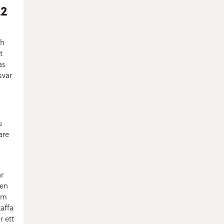
22
ch
t
as
svar
u
are
r
den
som
affa
 ett