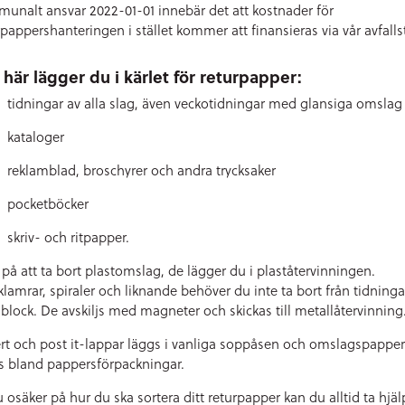
unalt ansvar 2022-01-01 innebär det att kostnader för
rpappershanteringen i stället kommer att finansieras via vår avfalls
 här lägger du i kärlet för returpapper:
tidningar av alla slag, även veckotidningar med glansiga omslag
kataloger
reklamblad, broschyrer och andra trycksaker
pocketböcker
skriv- och ritpapper.
 på att ta bort plastomslag, de lägger du i plaståtervinningen.
klamrar, spiraler och liknande behöver du inte ta bort från tidninga
r block. De avskiljs med magneter och skickas till metallåtervinning
rt och post it-lappar läggs i vanliga soppåsen och omslagspapper
s bland pappersförpackningar.
u osäker på hur du ska sortera ditt returpapper kan du alltid ta hjäl