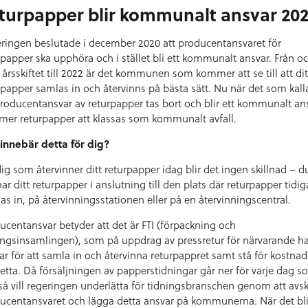
turpapper blir kommunalt ansvar 20
ringen beslutade i december 2020 att producentansvaret för
rpapper ska upphöra och i stället bli ett kommunalt ansvar. Från o
årsskiftet till 2022 är det kommunen som kommer att se till att dit
rpapper samlas in och återvinns på bästa sätt. Nu när det som kall
producentansvar av returpapper tas bort och blir ett kommunalt an
er returpapper att klassas som kommunalt avfall.
innebär detta för dig?
dig som återvinner ditt returpapper idag blir det ingen skillnad – d
ar ditt returpapper i anslutning till den plats där returpapper tidig
as in, på återvinningsstationen eller på en återvinningscentral.
ucentansvar betyder att det är FTI (förpackning och
ingsinsamlingen), som på uppdrag av pressretur för närvarande ha
ar för att samla in och återvinna returpappret samt stå för kostna
detta. Då försäljningen av papperstidningar går ner för varje dag 
 så vill regeringen underlätta för tidningsbranschen genom att avsk
ucentansvaret och lägga detta ansvar på kommunerna. När det blir