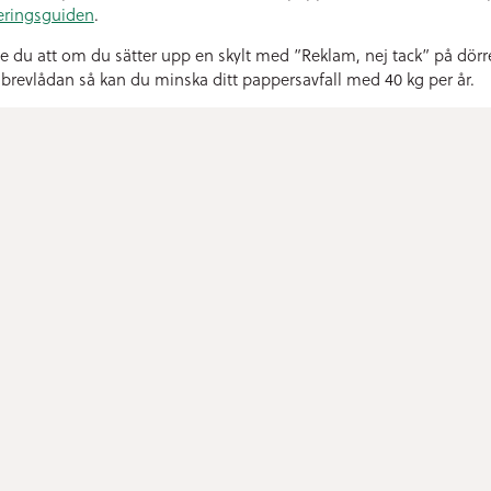
eringsguiden
.
te du att om du sätter upp en skylt med ”Reklam, nej tack” på dör
r brevlådan så kan du minska ditt pappersavfall med 40 kg per år.