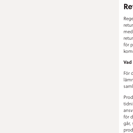
Re
Rege
retu
med 
retu
för 
komm
Vad 
För 
lämn
saml
Prod
tidn
ansv
för 
går,
prod