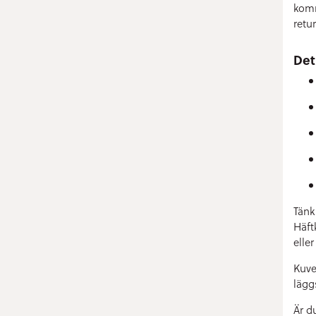
komm
retu
Det
Tänk
Häft
elle
Kuve
lägg
Är d