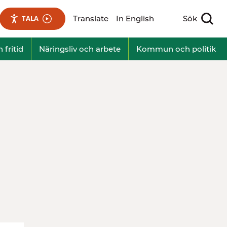
Translate
In English
Sök
TALA
Visa sökfält
 fritid
Näringsliv och arbete
Kommun och politik