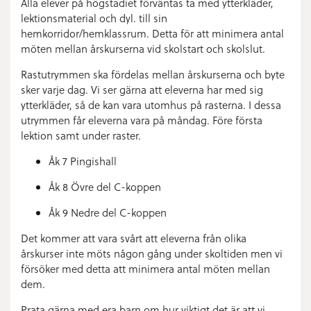
Alla elever på högstadiet förväntas ta med ytterkläder,
lektionsmaterial och
dyl.
till sin
hemkorridor/hemklassrum.
Detta för att minimera antal
möten mellan årskurserna vid skolstart och skolslut.
Rastutrymmen ska fördelas mellan årskursern
a och byte
sker varje dag.
Vi ser gärna att eleverna har med sig
ytterkläder
,
så de kan vara utomhus på rasterna.
I dessa
utrymmen får eleverna vara på måndag. Före första
lektion samt under raster.
Åk 7 Pingishall
Åk 8 Övre del C-koppen
Åk 9 Nedre del C-koppen
Det kommer att vara
svårt att eleverna från olika
årskurser inte möts någon gång under skoltiden
men vi
försöker med detta att minimera antal möten mellan
dem.
Prata gärna med era barn om
hur viktigt det är att vi