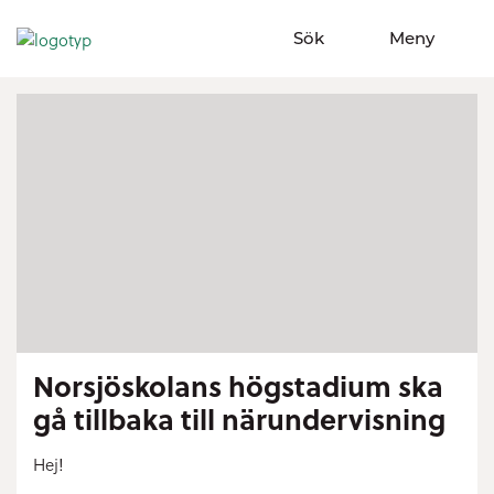
Sök
Meny
Visa sökfält
Visa meny
Norsjöskolans högstadium ska
gå tillbaka till närundervisning
Hej!