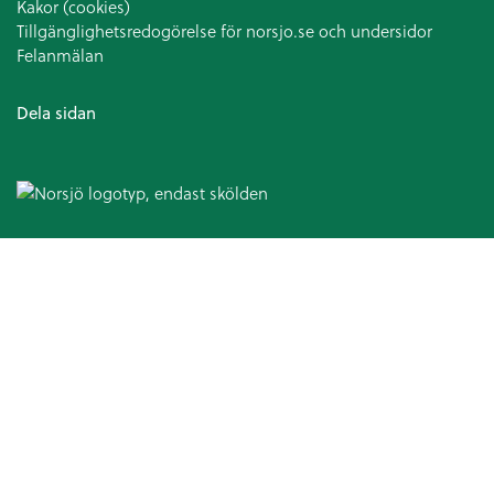
Kakor (cookies)
Tillgänglighetsredogörelse för norsjo.se och undersidor
Felanmälan
Dela sidan
Omsorg och hjälp
Hälso- och sjukvård
Patientsäkerhetsberättelse
Medicinska enheten
Arbetsterapi
Avancerad hemsjukvård
Patientnämnden
Ansvarsfördelning kommun och landsting
Hjälpmedel och bostadsanpassning
Bostadsanpassningsbidrag
Att ansöka om bostadsanpassningsbidrag