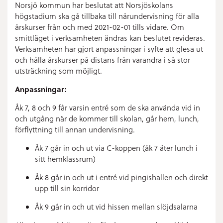
Norsjö kommun
har beslutat att Norsjöskolans
högstadium ska gå
tillbaka till närundervisning för alla
årskurser
från och med
2021-02-01
tills vidare
.
Om
smittläget i verksamheten ändras kan beslutet revideras.
Verksamheten har gjort anpassningar i syfte
att glesa ut
och hålla årskurser på distans från varandra i så stor
utsträckning som möjligt.
Anpassningar:
Åk 7, 8 och 9 får varsin entré som de ska använda vid in
och utgång när de kommer till skolan, går hem, lunch,
förflyttning till annan undervisning.
Å
k
7
går in och ut via C-koppen
(åk 7 äter lunch i
sitt hemklassrum)
Åk 8 går in och ut i entré vid pingishallen och direkt
upp till sin korridor
Åk 9 går in och ut vid hissen mellan slöjdsalarna