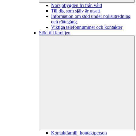
Norsjöbygden fri från våld
Till dig som själv är utsatt
Information om stöd under polisutredning
och rättegång
Viktiga telefonnummer och kontakter
Stöd till familjen
Kontaktfamilj, kontaktperson