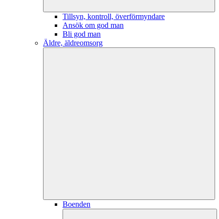
Tillsyn, kontroll, överförmyndare
Ansök om god man
Bli god man
Äldre, äldreomsorg
Boenden