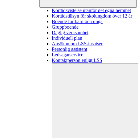
Korttidsvistelse utanför det egna hemmet
Korttidstillsyn för skolungdom över 12 år
Boende för barn och unga
Gruppboende
Daglig verksamhet
Individuell plan
Ansökan om LSS-insatser
Personlig assistent
Ledsagarservice
Kontaktperson enligt LSS