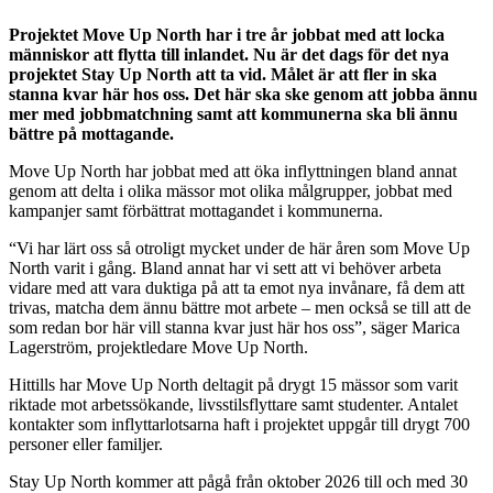
P
rojektet Move Up North har i tre år jobbat med att locka
människor att flytta till inlandet. Nu är det dags för det nya
projektet Stay Up North att ta vid. Målet är att fler in ska
stanna kvar här hos oss. Det här ska ske genom att jobba ännu
mer med jobbmatchning samt att kommunerna ska bli ännu
bättre på mottagande.
Move Up North har jobbat med att öka inflyttningen bland annat
genom att delta i olika mässor mot olika målgrupper, jobbat med
kampanjer samt förbättrat mottagandet i kommunerna.
“Vi har lärt oss så otroligt mycket under de här åren som Move Up
North varit i gång. Bland annat har vi sett att vi behöver arbeta
vidare med att vara duktiga på att ta emot nya invånare, få dem att
trivas, matcha dem ännu bättre mot arbete – men också se till att de
som redan bor här vill stanna kvar just här hos oss”, säger Marica
Lagerström, projektledare Move Up North.
Hittills har Move Up North deltagit på drygt 15 mässor som varit
riktade mot arbetssökande, livsstilsflyttare samt studenter. Antalet
kontakter som inflyttarlotsarna haft i projektet uppgår till drygt 700
personer eller familjer.
Stay Up North kommer att pågå från oktober 2026 till och med 30