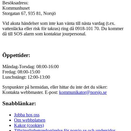
Besöksadress:
Kommunhuset
Storgatan 67, 935 81, Norsjö
Vid akuta händelser som inte kan vänta till nästa vardag (t.ex.
vattenläcka eller
risk för takras
) ring då 0918-101 70. Du kommer
då till SOS alarm som kontaktar jourpersonal.
Öppettider:
Måndag-Torsdag: 08:00-16:00
Fredag: 08:00-15:00
Lunchstängt: 12:00-13:00
Synpunkter på hemsidan, eller hittar du inte det du söker:
Kontakta webbmaster. E-post:
kommunikator@norsjo.se
Snabblänkar:
Jobba hos oss
Om webbplatsen
Kakor (cookies)
Tillgänglighetsredogörelse för norsjo.se och undersidor