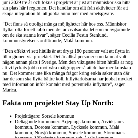
juni 2029 tre år och fokus i projektet är just att människor ska hitta
sin plats här i regionen. Det handlar om allt från aktiviteter för att
skapa integration till att jobba ännu mer med arbetsgivare.
“Det finns så otroligt många möjligheter här hos oss. Människor
flyttar ofta för ett jobb men det är civilsamhället som är avgörande
om de ska stanna kvar”, säger Cecilia Festin Stenlund,
kommunstyrelsens ordförande, Malå kommun.
”Den effekt vi sett hittills är att drygt 180 personer valt att flytta in
till regionen via projektet. Det är alltså personer som kunnat valt
någon annan plats i Sverige. Men den viktigaste biten hittills är nog
att vi lyckats jobba mot våra målgrupper så att de har mer kunskap
nu. Det kommer inte lika många frågor kring enkla saker utan där
har de som ska flytta bättre koll. Inflyttarlotsarna har jobbat mycket
med information inför kontakt med potentiella inflyttare”, säger
Marica.
Fakta om projektet Stay Up North:
Projektägare: Sorsele kommun
Deltagande kommuner: Arjeplogs kommun, Arvidsjaurs
kommun, Dorotea kommun, Lycksele kommun, Malå
kommun, Norsjö kommun, Sorsele kommun, Storumans