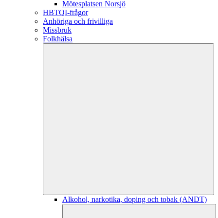
Mötesplatsen Norsjö
HBTQI-frågor
Anhöriga och frivilliga
Missbruk
Folkhälsa
Alkohol, narkotika, doping och tobak (ANDT)