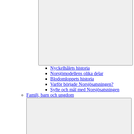
Nyckelhålets historia
Norsjömodellens olika delar
Blodomloppets historia
Varför började Norsjösatsningen?
Syfte och mål med Norsjösatsningen
Familj, barn och ungdom