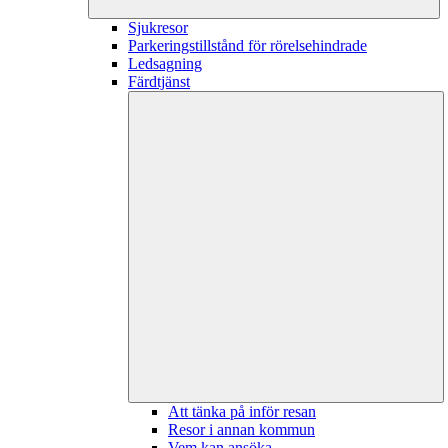
Sjukresor
Parkeringstillstånd för rörelsehindrade
Ledsagning
Färdtjänst
Att tänka på inför resan
Resor i annan kommun
Vem kan ansöka