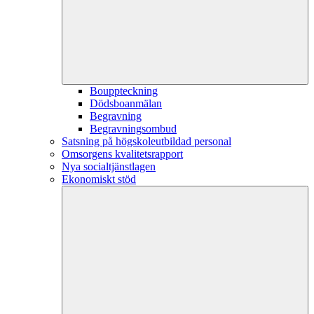
Bouppteckning
Dödsboanmälan
Begravning
Begravningsombud
Satsning på högskoleutbildad personal
Omsorgens kvalitetsrapport
Nya socialtjänstlagen
Ekonomiskt stöd