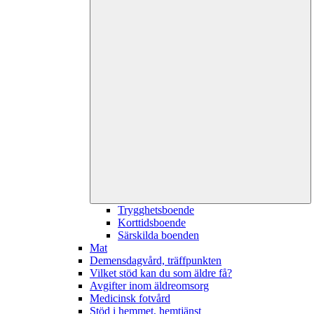
Trygghetsboende
Korttidsboende
Särskilda boenden
Mat
Demensdagvård, träffpunkten
Vilket stöd kan du som äldre få?
Avgifter inom äldreomsorg
Medicinsk fotvård
Stöd i hemmet, hemtjänst