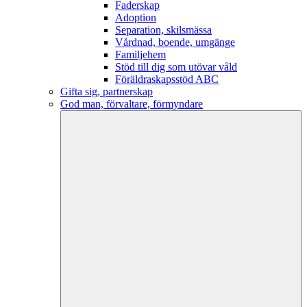
Faderskap
Adoption
Separation, skilsmässa
Vårdnad, boende, umgänge
Familjehem
Stöd till dig som utövar våld
Föräldraskapsstöd ABC
Gifta sig, partnerskap
God man, förvaltare, förmyndare