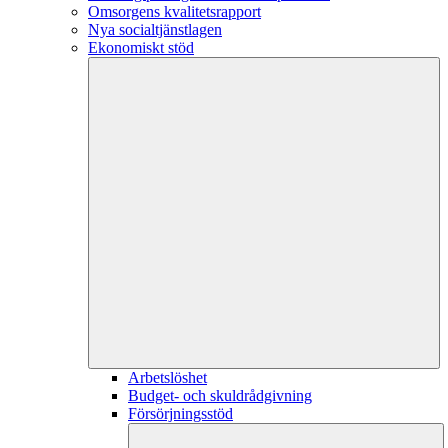
Omsorgens kvalitetsrapport
Nya socialtjänstlagen
Ekonomiskt stöd
Arbetslöshet
Budget- och skuldrådgivning
Försörjningsstöd