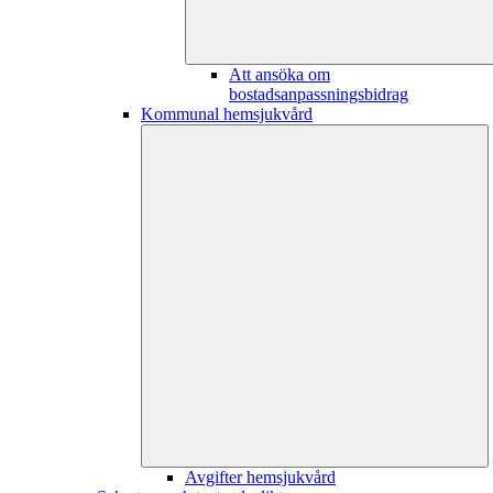
Att ansöka om
bostadsanpassningsbidrag
Kommunal hemsjukvård
Avgifter hemsjukvård