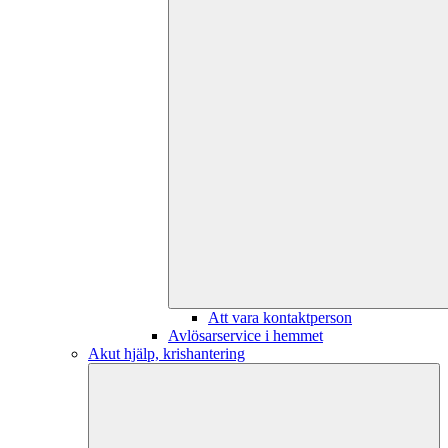
Att vara kontaktperson
Avlösarservice i hemmet
Akut hjälp, krishantering