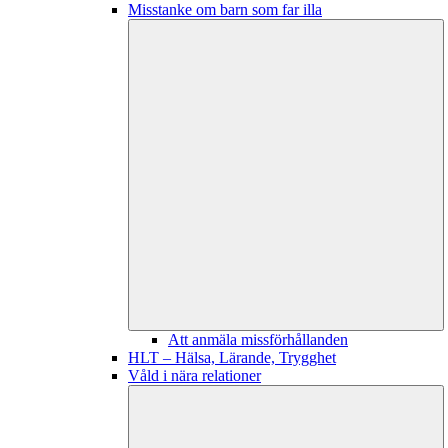
Misstanke om barn som far illa
Att anmäla missförhållanden
HLT – Hälsa, Lärande, Trygghet
Våld i nära relationer