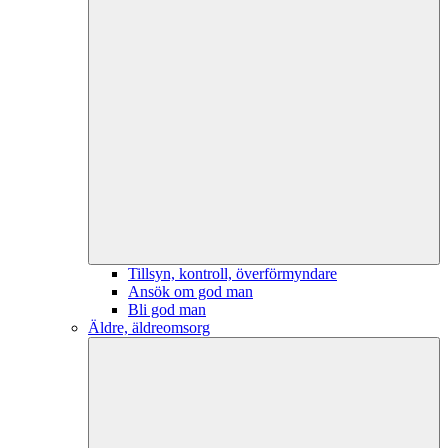
Tillsyn, kontroll, överförmyndare
Ansök om god man
Bli god man
Äldre, äldreomsorg