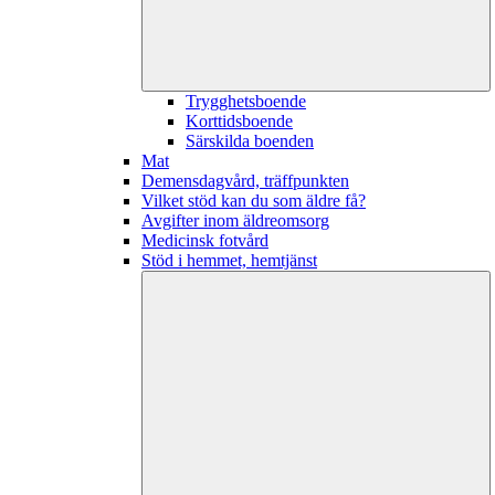
Trygghetsboende
Korttidsboende
Särskilda boenden
Mat
Demensdagvård, träffpunkten
Vilket stöd kan du som äldre få?
Avgifter inom äldreomsorg
Medicinsk fotvård
Stöd i hemmet, hemtjänst