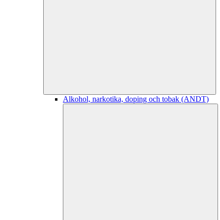
Alkohol, narkotika, doping och tobak (ANDT)