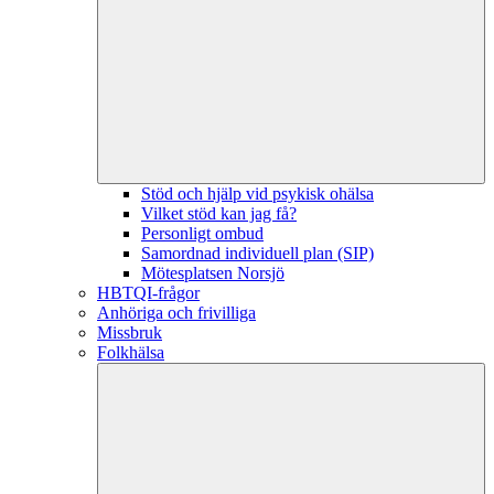
Stöd och hjälp vid psykisk ohälsa
Vilket stöd kan jag få?
Personligt ombud
Samordnad individuell plan (SIP)
Mötesplatsen Norsjö
HBTQI-frågor
Anhöriga och frivilliga
Missbruk
Folkhälsa