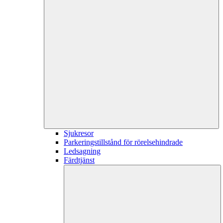
Sjukresor
Parkeringstillstånd för rörelsehindrade
Ledsagning
Färdtjänst