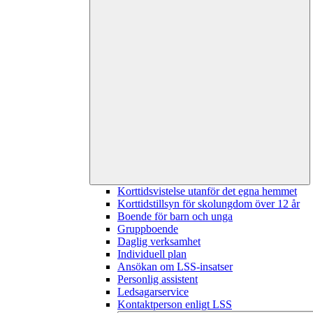
Korttidsvistelse utanför det egna hemmet
Korttidstillsyn för skolungdom över 12 år
Boende för barn och unga
Gruppboende
Daglig verksamhet
Individuell plan
Ansökan om LSS-insatser
Personlig assistent
Ledsagarservice
Kontaktperson enligt LSS