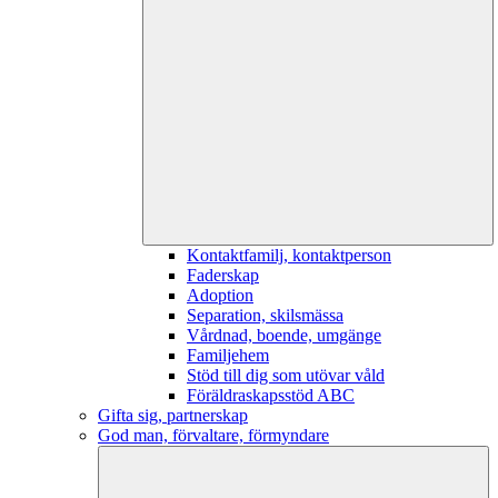
Kontaktfamilj, kontaktperson
Faderskap
Adoption
Separation, skilsmässa
Vårdnad, boende, umgänge
Familjehem
Stöd till dig som utövar våld
Föräldraskapsstöd ABC
Gifta sig, partnerskap
God man, förvaltare, förmyndare