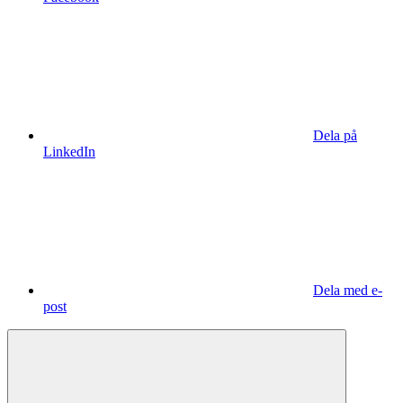
Dela på
LinkedIn
Dela med e-
post