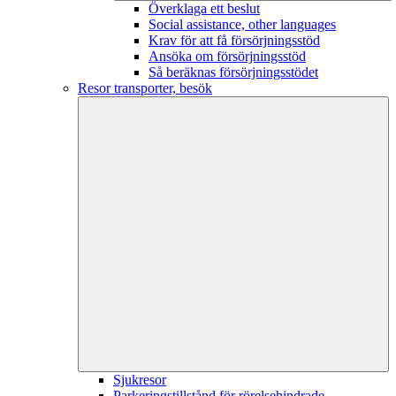
Överklaga ett beslut
Social assistance, other languages
Krav för att få försörjningsstöd
Ansöka om försörjningsstöd
Så beräknas försörjningsstödet
Resor transporter, besök
Sjukresor
Parkeringstillstånd för rörelsehindrade