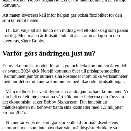
kommun.
Att maten levereras kall inför helgen ger också flexibilitet för den
som tar emot maten.
– Du kan välja att äta lunch och middag vid ett klockslag som passar
just dig. Men maten är fortsatt tänkt att ätas samma dag som den
levereras, säger Bobby.
Varför görs ändringen just nu?
En ny ekonomisk modell för att styra och leda kommunen är en del
av svaret. 2024 gick Norsjö kommun över till prislappsmodellen.
Kommunen jämför numera sina kostnader inom olika verksamheter
med hur det ser ut i andra kommuner med likartade förutsättningar.
– Våra måltider har varit dyrare än i andra jämförbara kommuner. Vi
kan helt enkelt inte bemanna vårt kök under helgerna och försvara
det ekonomiskt, säger Bobby Signarsson. Det innebär att
måltidsenheten nu behöver banta sina kostnader med 1,3 miljoner
kronor 2025.
– Nu ändrar vi på det som gör stor skillnad för måltidsenhetens
ekonomi, men som inte påverkar våra måltidsgäster/brukare så