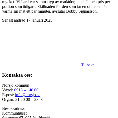
mycket. Vi har kvar samma typ av matlådor, innehåll och pris per
portion som tidigare. Skillnaden för den som tar emot maten får
värma sin mat ett par minuter, avslutar Bobby Signarsson.
Senast ändrad 17 januari 2025
Tillbaka
Kontakta oss:
Norsjö kommun
Växel:
0918 – 140 00
E-post:
info@norsjo.se
Org.nr: 21 20 00 – 2858
Besöksadress:
Kommunhuset
Storgatan 67, 935 81, Norsjö