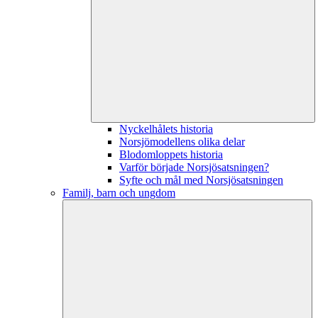
Nyckelhålets historia
Norsjömodellens olika delar
Blodomloppets historia
Varför började Norsjösatsningen?
Syfte och mål med Norsjösatsningen
Familj, barn och ungdom