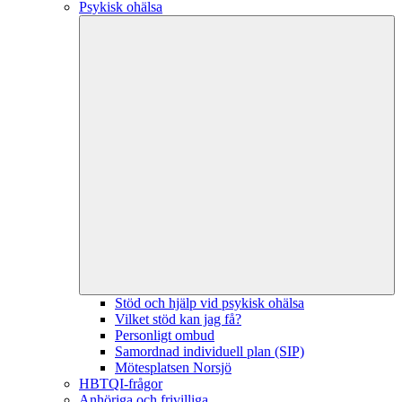
Psykisk ohälsa
Stöd och hjälp vid psykisk ohälsa
Vilket stöd kan jag få?
Personligt ombud
Samordnad individuell plan (SIP)
Mötesplatsen Norsjö
HBTQI-frågor
Anhöriga och frivilliga