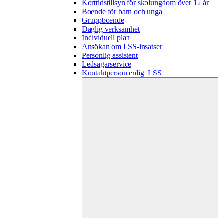
Korttidstillsyn för skolungdom över 12 år
Boende för barn och unga
Gruppboende
Daglig verksamhet
Individuell plan
Ansökan om LSS-insatser
Personlig assistent
Ledsagarservice
Kontaktperson enligt LSS