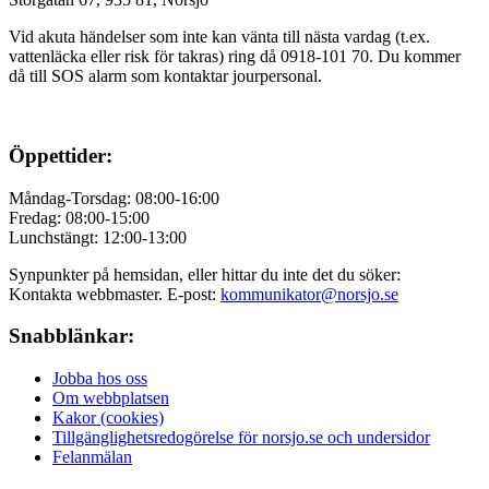
Vid akuta händelser som inte kan vänta till nästa vardag (t.ex.
vattenläcka eller
risk för takras
) ring då 0918-101 70. Du kommer
då till SOS alarm som kontaktar jourpersonal.
Öppettider:
Måndag-Torsdag: 08:00-16:00
Fredag: 08:00-15:00
Lunchstängt: 12:00-13:00
Synpunkter på hemsidan, eller hittar du inte det du söker:
Kontakta webbmaster. E-post:
kommunikator@norsjo.se
Snabblänkar:
Jobba hos oss
Om webbplatsen
Kakor (cookies)
Tillgänglighetsredogörelse för norsjo.se och undersidor
Felanmälan