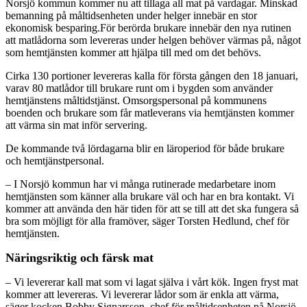
Norsjö kommun kommer nu att tillaga all mat på vardagar. Minskad
bemanning på måltidsenheten under helger innebär en stor
ekonomisk besparing.För berörda brukare innebär den nya rutinen
att matlådorna som levereras under helgen behöver värmas på, något
som hemtjänsten kommer att hjälpa till med om det behövs.
Cirka 130 portioner levereras kalla för första gången den 18 januari,
varav 80 matlådor till brukare runt om i bygden som använder
hemtjänstens måltidstjänst. Omsorgspersonal på kommunens
boenden och brukare som får matleverans via hemtjänsten kommer
att värma sin mat inför servering.
De kommande två lördagarna blir en läroperiod för både brukare
och hemtjänstpersonal.
– I Norsjö kommun har vi många rutinerade medarbetare inom
hemtjänsten som känner alla brukare väl och har en bra kontakt. Vi
kommer att använda den här tiden för att se till att det ska fungera så
bra som möjligt för alla framöver, säger Torsten Hedlund, chef för
hemtjänsten.
Näringsriktig och färsk mat
– Vi levererar kall mat som vi lagat själva i vårt kök. Ingen fryst mat
kommer att levereras. Vi levererar lådor som är enkla att värma,
säger kocken Bobby Signarsson, chef för måltidsenheten på Norsjö