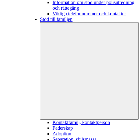
Information om stöd under polisutredning
och rättegång
Viktiga telefonnummer och kontakter
Stöd till familjen
Kontaktfamilj, kontaktperson
Faderskap
Adoption
Separation, skilsmässa