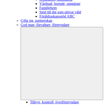
Vårdnad, boende, umgänge
Familjehem
Stöd till dig som utövar våld
Föräldraskapsstöd ABC
Gifta sig, partnerskap
God man, förvaltare, förmyndare
Tillsyn, kontroll, överförmyndare