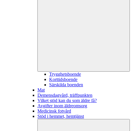
Trygghetsboende
Korttidsboende
Särskilda boenden
Mat
Demensdagvård, träffpunkten
Vilket stöd kan du som äldre få?
Avgifter inom äldreomsorg
Medicinsk fotvård
Stöd i hemmet, hemtjänst