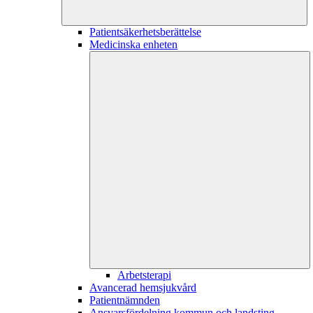
Patientsäkerhetsberättelse
Medicinska enheten
Arbetsterapi
Avancerad hemsjukvård
Patientnämnden
Ansvarsfördelning kommun och landsting