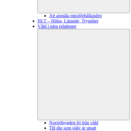
Att anmäla missförhållanden
HLT – Hälsa, Lärande, Trygghet
Våld i nära relationer
Norsjöbygden fri från våld
Till dig som själv är utsatt