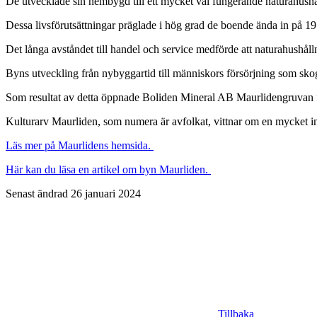
De utvecklade sin hembygd till ett mycket väl fungerande naturahushå
Dessa livsförutsättningar präglade i hög grad de boende ända in på 19
Det långa avståndet till handel och service medförde att naturahushål
Byns utveckling från nybyggartid till människors försörjning som sk
Som resultat av detta öppnade Boliden Mineral AB Maurlidengruvan f
Kulturarv Maurliden, som numera är avfolkat, vittnar om en mycket in
Läs mer på Maurlidens hemsida.
Här kan du läsa en artikel om byn Maurliden.
Senast ändrad 26 januari 2024
Tillbaka