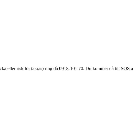
äcka eller
risk för takras
) ring då 0918-101 70. Du kommer då till SOS a