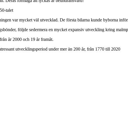
ll. Deras förmåga att lyckas är beundransvärd!
50-talet
lningen var mycket väl utvecklad. De första bilarna kunde byborna inför
ogsbönder, följde sedermera en mycket expansiv utveckling kring malmp
rån år 2000 och 19 år framåt.
tressant utvecklingsperiod under mer än 200 år, från 1770 till 2020