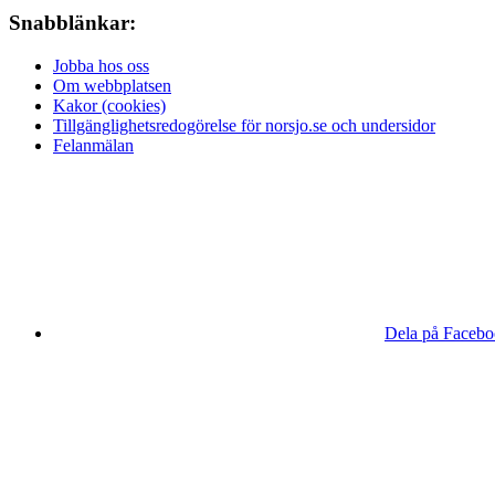
Snabblänkar:
Jobba hos oss
Om webbplatsen
Kakor (cookies)
Tillgänglighetsredogörelse för norsjo.se och undersidor
Felanmälan
Dela på Faceb