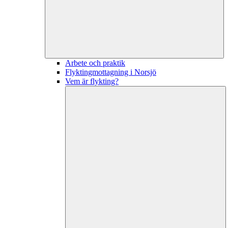
Arbete och praktik
Flyktingmottagning i Norsjö
Vem är flykting?