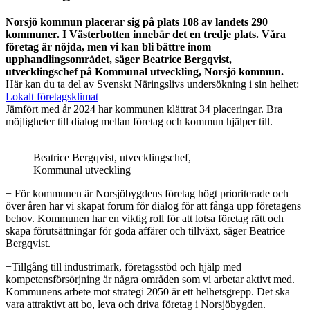
Norsjö kommun placerar sig på plats 108 av landets 290
kommuner. I Västerbotten innebär det en tredje plats. Våra
företag är nöjda, men vi kan bli bättre inom
upphandlingsområdet, säger Beatrice Bergqvist,
utvecklingschef på Kommunal utveckling, Norsjö kommun.
Här kan du ta del av Svenskt Näringslivs undersökning i sin helhet:
Lokalt företagsklimat
Jämfört med år 2024 har kommunen klättrat 34 placeringar. Bra
möjligheter till dialog mellan företag och kommun hjälper till.
Beatrice Bergqvist, utvecklingschef,
Kommunal utveckling
− För kommunen är Norsjöbygdens företag högt prioriterade och
över åren har vi skapat forum för dialog för att fånga upp företagens
behov. Kommunen har en viktig roll för att lotsa företag rätt och
skapa förutsättningar för goda affärer och tillväxt, säger Beatrice
Bergqvist.
−Tillgång till industrimark, företagsstöd och hjälp med
kompetensförsörjning är några områden som vi arbetar aktivt med.
Kommunens arbete mot strategi 2050 är ett helhetsgrepp. Det ska
vara attraktivt att bo, leva och driva företag i Norsjöbygden.