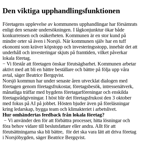
Den viktiga upphandlingsfunktionen
Företagens upplevelse av kommunens upphandlingar har försämrats
enligt den senaste undersökningen. I lågkonjunktur ökar både
konkurrensen och osäkerheten. Kommunen är en stor kund på
mindre orter så även i Norsjö. När kommunen själv har en tuff
ekonomi som kräver köpstopp och investeringsstopp, innebär det att
underhåll och investeringar skjuts på framtiden, vilket påverkar
lokala företag.
− Vi förstår att företagen önskar förutsägbarhet. Kommunen arbetar
aktivt med att bli en bättre beställare och bättre på följa upp våra
avtal, säger Beatrice Bergqvist.
Norsjö kommun har under senaste åren utvecklat dialogen med
företagen genom företagsfrukostar, företagsbesök, intressenätverk,
månatliga träffar med bygdens företagarföreningar och enskilda
företagsrådgivningar. I höst blir det företagsfrukost den 3 oktober
med fokus på AI på jobbet. Hösten bjuder även på föreläsningar
kring ledarskap, bygga team och klimakteriet i arbetslivet.
Hur omhändertas feedback från lokala företag?
− Vi använder den för att förbättra processer, hitta lösningar och
föra behov vidare till beslutsfattare eller andra. Allt för att
förutsättningarna ska bli bättre, för det ska vara lätt att driva företag
i Norsjöbygden, säger Beatrice Bergqvist.