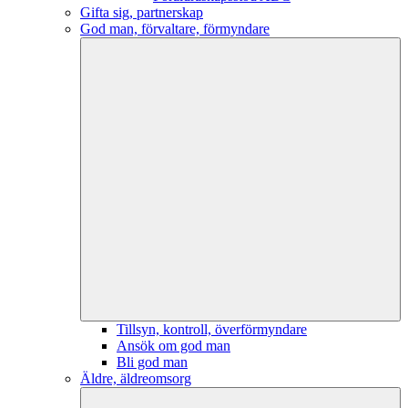
Gifta sig, partnerskap
God man, förvaltare, förmyndare
Tillsyn, kontroll, överförmyndare
Ansök om god man
Bli god man
Äldre, äldreomsorg