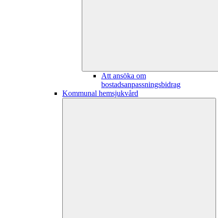
Att ansöka om
bostadsanpassningsbidrag
Kommunal hemsjukvård