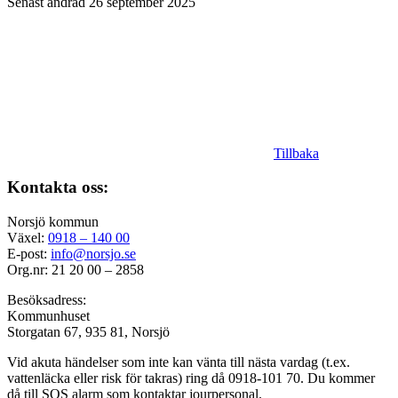
Senast ändrad 26 september 2025
Tillbaka
Kontakta oss:
Norsjö kommun
Växel:
0918 – 140 00
E-post:
info@norsjo.se
Org.nr: 21 20 00 – 2858
Besöksadress:
Kommunhuset
Storgatan 67, 935 81, Norsjö
Vid akuta händelser som inte kan vänta till nästa vardag (t.ex.
vattenläcka eller
risk för takras
) ring då 0918-101 70. Du kommer
då till SOS alarm som kontaktar jourpersonal.