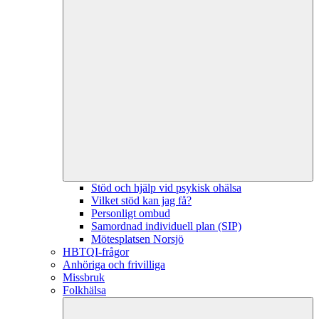
Stöd och hjälp vid psykisk ohälsa
Vilket stöd kan jag få?
Personligt ombud
Samordnad individuell plan (SIP)
Mötesplatsen Norsjö
HBTQI-frågor
Anhöriga och frivilliga
Missbruk
Folkhälsa