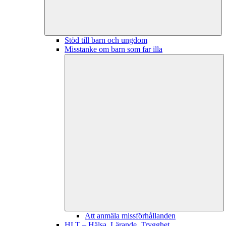
Stöd till barn och ungdom
Misstanke om barn som far illa
Att anmäla missförhållanden
HLT – Hälsa, Lärande, Trygghet