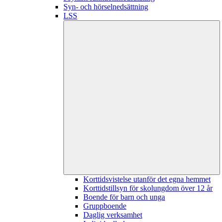
Syn- och hörselnedsättning
LSS
Korttidsvistelse utanför det egna hemmet
Korttidstillsyn för skolungdom över 12 år
Boende för barn och unga
Gruppboende
Daglig verksamhet