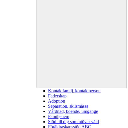
Kontaktfamilj, kontaktperson
Faderskap
Adoption
Separation, skilsmässa
Vårdnad, boende, umgänge
Familjehem
Stöd till dig som utövar våld
Föräldraskapsstöd ABC