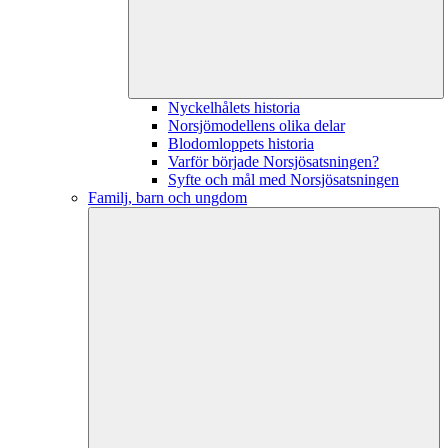
Nyckelhålets historia
Norsjömodellens olika delar
Blodomloppets historia
Varför började Norsjösatsningen?
Syfte och mål med Norsjösatsningen
Familj, barn och ungdom