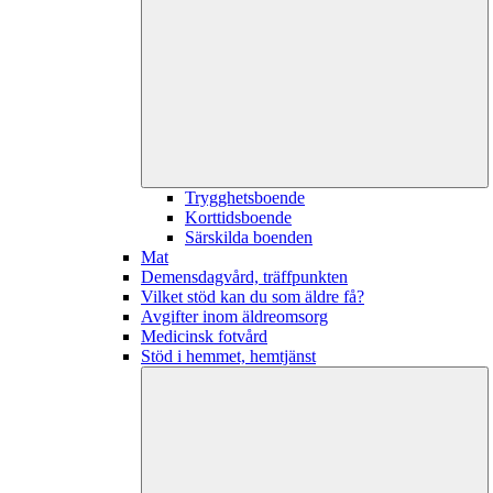
Trygghetsboende
Korttidsboende
Särskilda boenden
Mat
Demensdagvård, träffpunkten
Vilket stöd kan du som äldre få?
Avgifter inom äldreomsorg
Medicinsk fotvård
Stöd i hemmet, hemtjänst