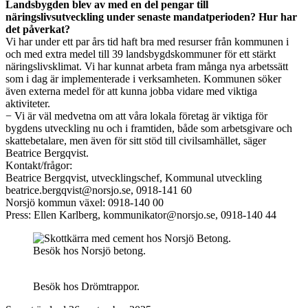
Landsbygden blev av med en del pengar till
näringslivsutveckling under senaste mandatperioden? Hur har
det påverkat?
Vi har under ett par års tid haft bra med resurser från kommunen i
och med extra medel till 39 landsbygdskommuner för ett stärkt
näringslivsklimat. Vi har kunnat arbeta fram många nya arbetssätt
som i dag är implementerade i verksamheten. Kommunen söker
även externa medel för att kunna jobba vidare med viktiga
aktiviteter.
− Vi är väl medvetna om att våra lokala företag är viktiga för
bygdens utveckling nu och i framtiden, både som arbetsgivare och
skattebetalare, men även för sitt stöd till civilsamhället, säger
Beatrice Bergqvist.
Kontakt/frågor:
Beatrice Bergqvist, utvecklingschef, Kommunal utveckling
beatrice.bergqvist@norsjo.se, 0918-141 60
Norsjö kommun växel: 0918-140 00
Press: Ellen Karlberg, kommunikator@norsjo.se, 0918-140 44
Besök hos Norsjö betong.
Besök hos Drömtrappor.