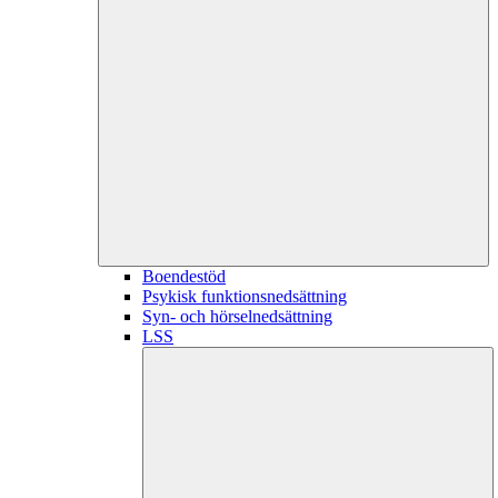
Boendestöd
Psykisk funktionsnedsättning
Syn- och hörselnedsättning
LSS