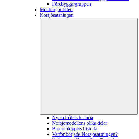
Förebyggargruppen
Medborgarlöften
Norsjösatsningen
Nyckelhålets historia
Norsjömodellens olika delar
Blodomloppets historia
Varför började Norsjösatsningen?