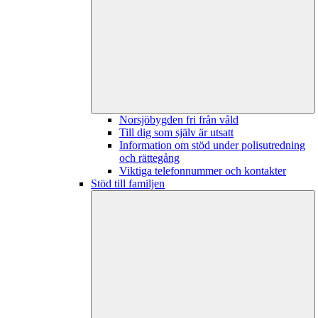
Norsjöbygden fri från våld
Till dig som själv är utsatt
Information om stöd under polisutredning
och rättegång
Viktiga telefonnummer och kontakter
Stöd till familjen