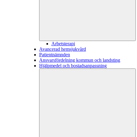
Arbetsterapi
Avancerad hemsjukvård
Patientnämnden
Ansvarsfördelning kommun och landsting
Hjälpmedel och bostadsanpassning