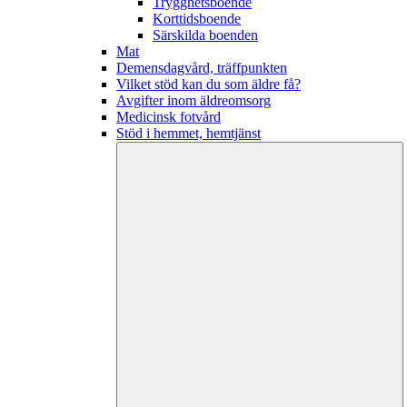
Trygghetsboende
Korttidsboende
Särskilda boenden
Mat
Demensdagvård, träffpunkten
Vilket stöd kan du som äldre få?
Avgifter inom äldreomsorg
Medicinsk fotvård
Stöd i hemmet, hemtjänst