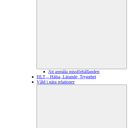
Att anmäla missförhållanden
HLT – Hälsa, Lärande, Trygghet
Våld i nära relationer