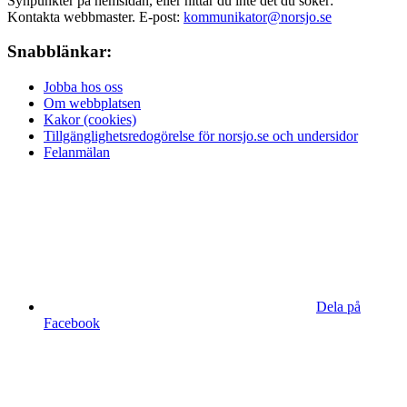
Synpunkter på hemsidan, eller hittar du inte det du söker:
Kontakta webbmaster. E-post:
kommunikator@norsjo.se
Snabblänkar:
Jobba hos oss
Om webbplatsen
Kakor (cookies)
Tillgänglighetsredogörelse för norsjo.se och undersidor
Felanmälan
Dela på
Facebook