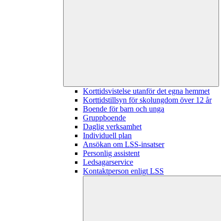
Korttidsvistelse utanför det egna hemmet
Korttidstillsyn för skolungdom över 12 år
Boende för barn och unga
Gruppboende
Daglig verksamhet
Individuell plan
Ansökan om LSS-insatser
Personlig assistent
Ledsagarservice
Kontaktperson enligt LSS