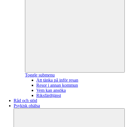
Toggle submenu
Att tänka på inför resan
Resor i annan kommun
Vem kan ansöka
Riksfärdtjänst
Råd och stöd
Psykisk ohälsa