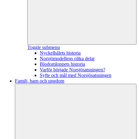
Toggle submenu
Nyckelhålets historia
Norsjömodellens olika delar
Blodomloppets historia
Varför började Norsjösatsningen?
Syfte och mål med Norsjösatsningen
Familj, barn och ungdom