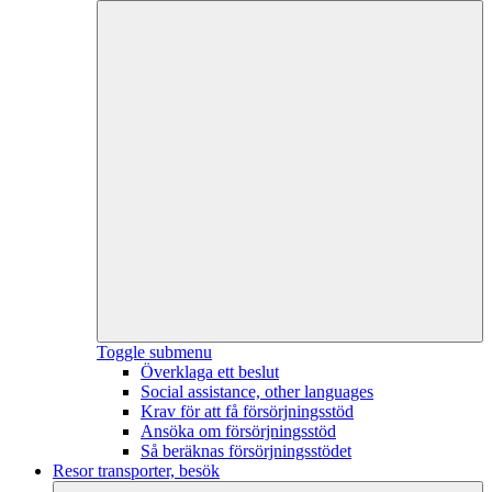
Toggle submenu
Överklaga ett beslut
Social assistance, other languages
Krav för att få försörjningsstöd
Ansöka om försörjningsstöd
Så beräknas försörjningsstödet
Resor transporter, besök