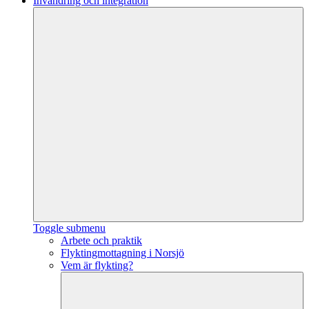
Invandring och integration
Toggle submenu
Arbete och praktik
Flyktingmottagning i Norsjö
Vem är flykting?