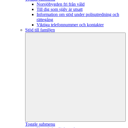
Norsjöbygden fri från våld
Till dig som själv är utsatt
Information om stöd under polisutredning och
rättegång
Viktiga telefonnummer och kontakter
Stöd till familjen
Toggle submenu