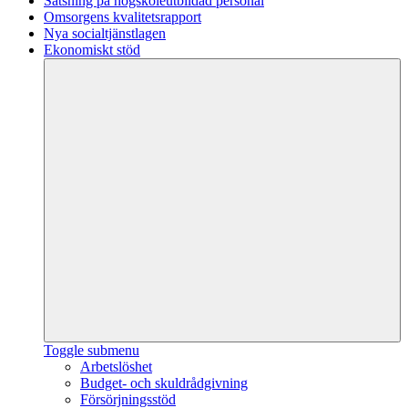
Satsning på högskoleutbildad personal
Omsorgens kvalitetsrapport
Nya socialtjänstlagen
Ekonomiskt stöd
Toggle submenu
Arbetslöshet
Budget- och skuldrådgivning
Försörjningsstöd