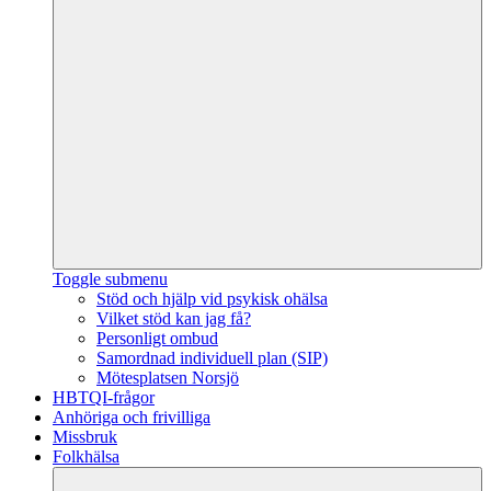
Toggle submenu
Stöd och hjälp vid psykisk ohälsa
Vilket stöd kan jag få?
Personligt ombud
Samordnad individuell plan (SIP)
Mötesplatsen Norsjö
HBTQI-frågor
Anhöriga och frivilliga
Missbruk
Folkhälsa