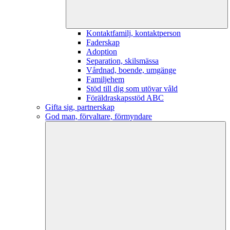
Kontaktfamilj, kontaktperson
Faderskap
Adoption
Separation, skilsmässa
Vårdnad, boende, umgänge
Familjehem
Stöd till dig som utövar våld
Föräldraskapsstöd ABC
Gifta sig, partnerskap
God man, förvaltare, förmyndare