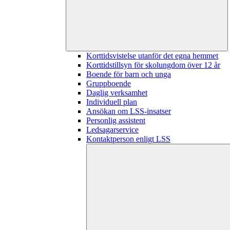
Korttidsvistelse utanför det egna hemmet
Korttidstillsyn för skolungdom över 12 år
Boende för barn och unga
Gruppboende
Daglig verksamhet
Individuell plan
Ansökan om LSS-insatser
Personlig assistent
Ledsagarservice
Kontaktperson enligt LSS