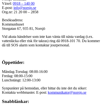
Växel:
0918 – 140 00
E-post:
info@norsjo.se
Org.nr: 21 20 00 – 2858
Besöksadress:
Kommunhuset
Storgatan 67, 935 81, Norsjö
Vid akuta händelser som inte kan vänta till nästa vardag (t.ex.
vattenläcka eller
risk för takras
) ring då 0918-101 70. Du kommer
då till SOS alarm som kontaktar jourpersonal.
Öppettider:
Måndag-Torsdag: 08:00-16:00
Fredag: 08:00-15:00
Lunchstängt: 12:00-13:00
Synpunkter på hemsidan, eller hittar du inte det du söker:
Kontakta webbmaster. E-post:
kommunikator@norsjo.se
Snabblänkar: