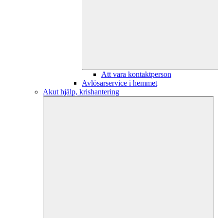
Att vara kontaktperson
Avlösarservice i hemmet
Akut hjälp, krishantering