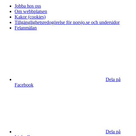
Jobba hos oss
Om webbplatsen
Kakor (cookies)
Tillgänglighetsredogörelse för norsjo.se och undersidor
Felanmälan
Dela på
Facebook
Dela på