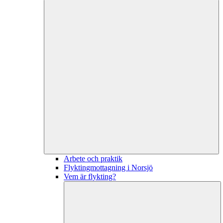
Arbete och praktik
Flyktingmottagning i Norsjö
Vem är flykting?