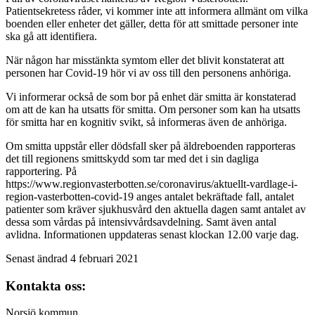
Patientsekretess råder, vi kommer inte att informera allmänt om vilka
boenden eller enheter det gäller, detta för att smittade personer inte
ska gå att identifiera.
När någon har misstänkta symtom eller det blivit konstaterat att
personen har Covid-19 hör vi av oss till den personens anhöriga.
Vi informerar också de som bor på enhet där smitta är konstaterad
om att de kan ha utsatts för smitta. Om personer som kan ha utsatts
för smitta har en kognitiv svikt, så informeras även de anhöriga.
Om smitta uppstår eller dödsfall sker på äldreboenden rapporteras
det till regionens smittskydd som tar med det i sin dagliga
rapportering. På
https://www.regionvasterbotten.se/coronavirus/aktuellt-vardlage-i-
region-vasterbotten-covid-19 anges antalet bekräftade fall, antalet
patienter som kräver sjukhusvård den aktuella dagen samt antalet av
dessa som vårdas på intensivvårdsavdelning. Samt även antal
avlidna. Informationen uppdateras senast klockan 12.00 varje dag.
Senast ändrad 4 februari 2021
Kontakta oss:
Norsjö kommun