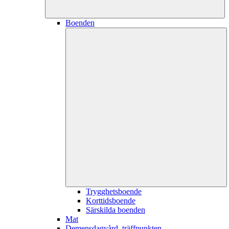
Boenden
Trygghetsboende
Korttidsboende
Särskilda boenden
Mat
Demensdagvård, träffpunkten