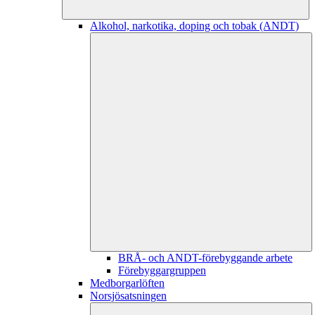
Alkohol, narkotika, doping och tobak (ANDT)
BRÅ- och ANDT-förebyggande arbete
Förebyggargruppen
Medborgarlöften
Norsjösatsningen