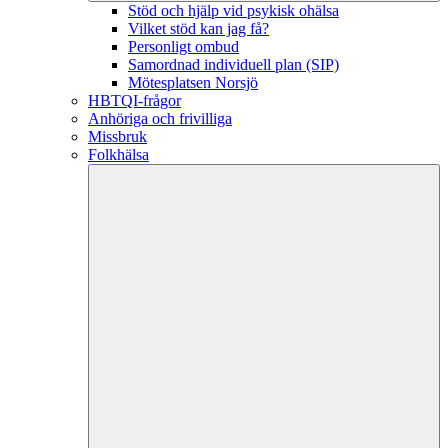
Stöd och hjälp vid psykisk ohälsa
Vilket stöd kan jag få?
Personligt ombud
Samordnad individuell plan (SIP)
Mötesplatsen Norsjö
HBTQI-frågor
Anhöriga och frivilliga
Missbruk
Folkhälsa