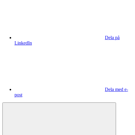
Dela på
LinkedIn
Dela med e-
post