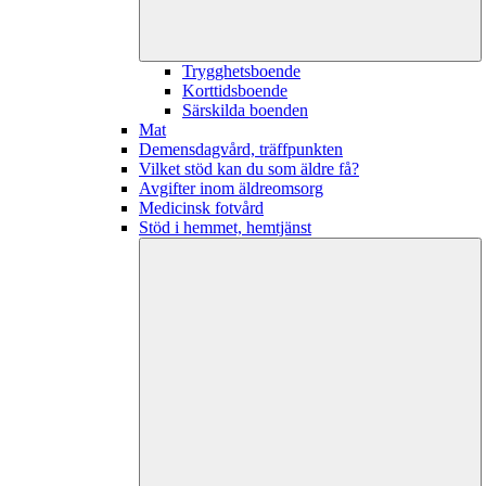
Trygghetsboende
Korttidsboende
Särskilda boenden
Mat
Demensdagvård, träffpunkten
Vilket stöd kan du som äldre få?
Avgifter inom äldreomsorg
Medicinsk fotvård
Stöd i hemmet, hemtjänst