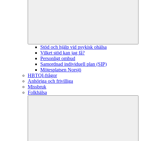
Stöd och hjälp vid psykisk ohälsa
Vilket stöd kan jag få?
Personligt ombud
Samordnad individuell plan (SIP)
Mötesplatsen Norsjö
HBTQI-frågor
Anhöriga och frivilliga
Missbruk
Folkhälsa