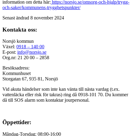
information om detta här:
https://norsjo.se/omsorg-och-hjalp/trygg-
och-saker/kommunens-trygghetspunkter/
Senast ändrad 8 november 2024
Kontakta oss:
Norsjö kommun
Växel:
0918 – 140 00
E-post:
info@norsjo.se
Org.nr: 21 20 00 – 2858
Besöksadress:
Kommunhuset
Storgatan 67, 935 81, Norsjö
Vid akuta händelser som inte kan vänta till nästa vardag (t.ex.
vattenläcka eller
risk för takras
) ring då 0918-101 70. Du kommer
då till SOS alarm som kontaktar jourpersonal.
Öppettider:
Måndag-Torsdag: 08:00-16:00