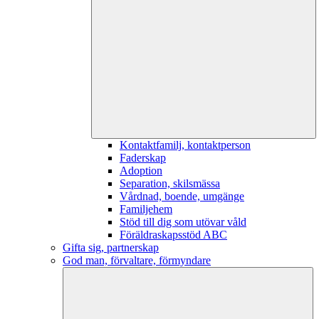
Kontaktfamilj, kontaktperson
Faderskap
Adoption
Separation, skilsmässa
Vårdnad, boende, umgänge
Familjehem
Stöd till dig som utövar våld
Föräldraskapsstöd ABC
Gifta sig, partnerskap
God man, förvaltare, förmyndare