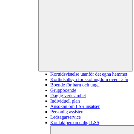
Korttidsvistelse utanför det egna hemmet
Korttidstillsyn för skolungdom över 12 år
Boende för barn och unga
Gruppboende
Daglig verksamhet
Individuell plan
Ansökan om LSS-insatser
Personlig assistent
Ledsagarservice
Kontaktperson enligt LSS