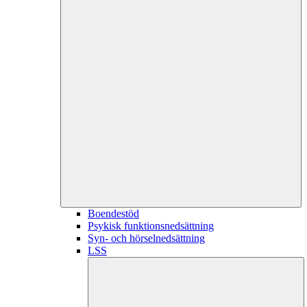
Boendestöd
Psykisk funktionsnedsättning
Syn- och hörselnedsättning
LSS