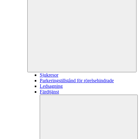
Sjukresor
Parkeringstillstånd för rörelsehindrade
Ledsagning
Färdtjänst