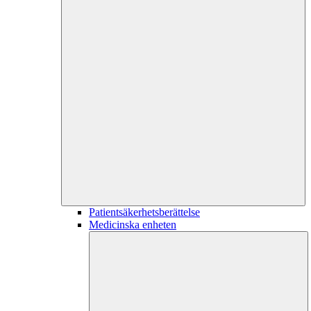
Patientsäkerhetsberättelse
Medicinska enheten