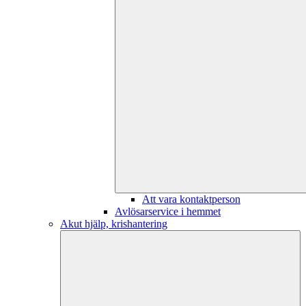
Att vara kontaktperson
Avlösarservice i hemmet
Akut hjälp, krishantering