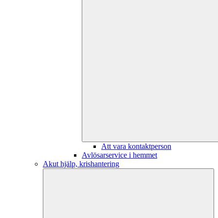
Att vara kontaktperson
Avlösarservice i hemmet
Akut hjälp, krishantering