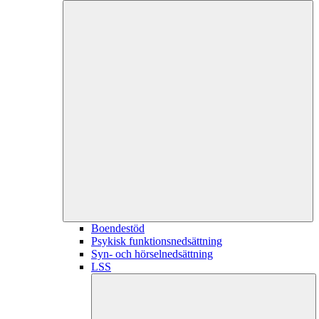
Boendestöd
Psykisk funktionsnedsättning
Syn- och hörselnedsättning
LSS