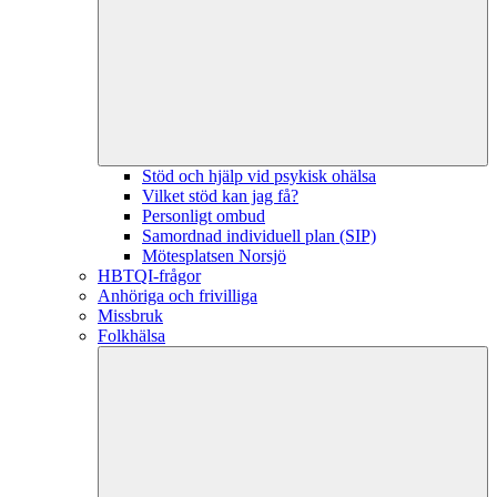
Stöd och hjälp vid psykisk ohälsa
Vilket stöd kan jag få?
Personligt ombud
Samordnad individuell plan (SIP)
Mötesplatsen Norsjö
HBTQI-frågor
Anhöriga och frivilliga
Missbruk
Folkhälsa