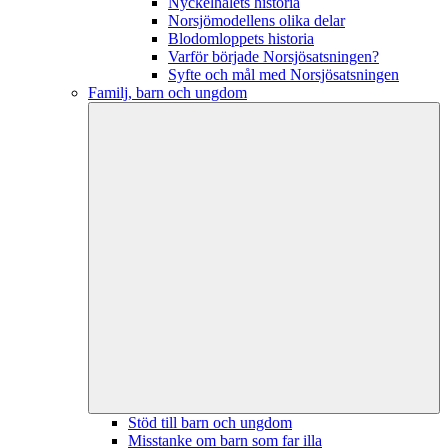
Nyckelhålets historia
Norsjömodellens olika delar
Blodomloppets historia
Varför började Norsjösatsningen?
Syfte och mål med Norsjösatsningen
Familj, barn och ungdom
Stöd till barn och ungdom
Misstanke om barn som far illa