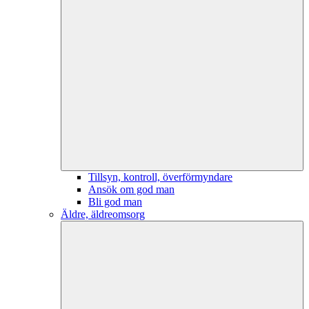
Tillsyn, kontroll, överförmyndare
Ansök om god man
Bli god man
Äldre, äldreomsorg