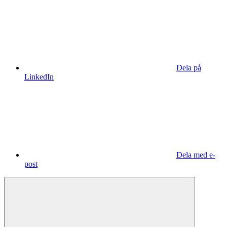
Dela på
LinkedIn
Dela med e-
post