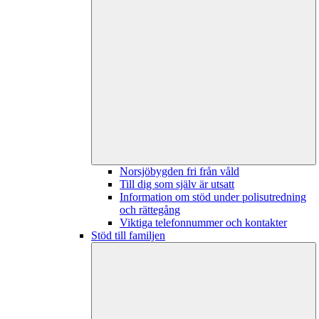
Norsjöbygden fri från våld
Till dig som själv är utsatt
Information om stöd under polisutredning
och rättegång
Viktiga telefonnummer och kontakter
Stöd till familjen