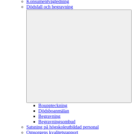
Konsumentvägledning
Dödsfall och begravning
Bouppteckning
Dödsboanmälan
Begravning
Begravningsombud
Satsning på högskoleutbildad personal
Omsorgens kvalitetsrapport