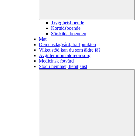
Trygghetsboende
Korttidsboende
Särskilda boenden
Mat
Demensdagvård, träffpunkten
Vilket stöd kan du som äldre få?
Avgifter inom äldreomsorg
Medicinsk fotvård
Stöd i hemmet, hemtjänst