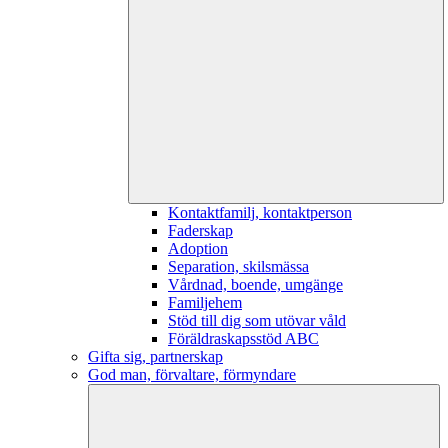
Kontaktfamilj, kontaktperson
Faderskap
Adoption
Separation, skilsmässa
Vårdnad, boende, umgänge
Familjehem
Stöd till dig som utövar våld
Föräldraskapsstöd ABC
Gifta sig, partnerskap
God man, förvaltare, förmyndare