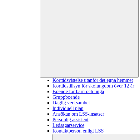
Korttidsvistelse utanför det egna hemmet
Korttidstillsyn för skolungdom över 12 år
Boende för barn och unga
Gruppboende
Daglig verksamhet
Individuell plan
Ansökan om LSS-insatser
Personlig assistent
Ledsagarservice
Kontaktperson enligt LSS