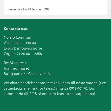
Senast ändrad 4 februari 2021
Kontakta oss:
Norsjö kommun
Växel:
0918 – 140 00
E-post:
info@norsjo.se
Org.nr: 21 20 00 – 2858
Besöksadress:
Kommunhuset
Storgatan 67, 935 81, Norsjö
Vid akuta händelser som inte kan vänta till nästa vardag (t.ex.
vattenläcka eller
risk för takras
) ring då 0918-101 70. Du
kommer då till SOS alarm som kontaktar jourpersonal.