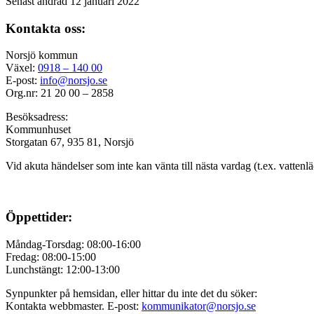
Senast ändrad 12 januari 2022
Kontakta oss:
Norsjö kommun
Växel:
0918 – 140 00
E-post:
info@norsjo.se
Org.nr: 21 20 00 – 2858
Besöksadress:
Kommunhuset
Storgatan 67, 935 81, Norsjö
Vid akuta händelser som inte kan vänta till nästa vardag (t.ex. vattenl
Öppettider:
Måndag-Torsdag: 08:00-16:00
Fredag: 08:00-15:00
Lunchstängt: 12:00-13:00
Synpunkter på hemsidan, eller hittar du inte det du söker:
Kontakta webbmaster. E-post:
kommunikator@norsjo.se