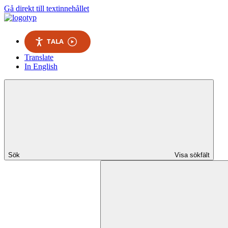
Gå direkt till textinnehållet
TALA
Translate
In English
Sök
Visa sökfält