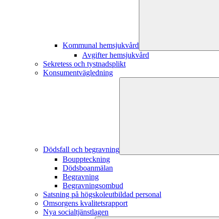
Kommunal hemsjukvård
Avgifter hemsjukvård
Sekretess och tystnadsplikt
Konsumentvägledning
Dödsfall och begravning
Bouppteckning
Dödsboanmälan
Begravning
Begravningsombud
Satsning på högskoleutbildad personal
Omsorgens kvalitetsrapport
Nya socialtjänstlagen