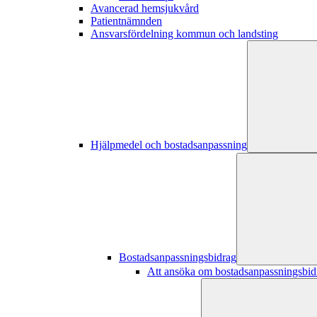
Avancerad hemsjukvård
Patientnämnden
Ansvarsfördelning kommun och landsting
Hjälpmedel och bostadsanpassning
Bostadsanpassningsbidrag
Att ansöka om bostadsanpassningsbid