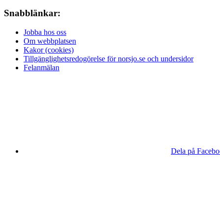
Snabblänkar:
Jobba hos oss
Om webbplatsen
Kakor (cookies)
Tillgänglighetsredogörelse för norsjo.se och undersidor
Felanmälan
Dela på Faceb