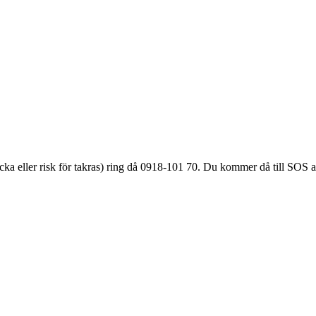
äcka eller
risk för takras
) ring då 0918-101 70. Du kommer då till SOS a