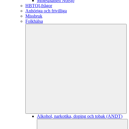
Mötesplatsen Norsjö
HBTQI-frågor
Anhöriga och frivilliga
Missbruk
Folkhälsa
Alkohol, narkotika, doping och tobak (ANDT)