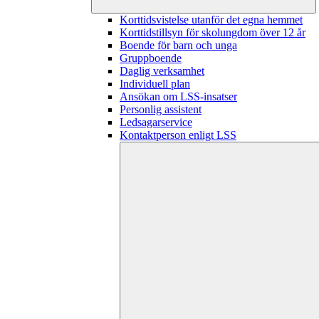
Korttidsvistelse utanför det egna hemmet
Korttidstillsyn för skolungdom över 12 år
Boende för barn och unga
Gruppboende
Daglig verksamhet
Individuell plan
Ansökan om LSS-insatser
Personlig assistent
Ledsagarservice
Kontaktperson enligt LSS