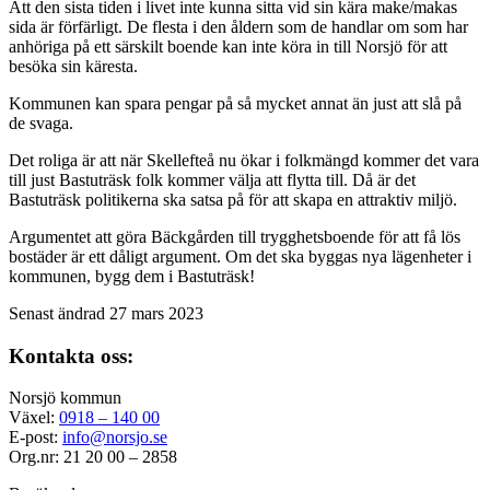
Att den sista tiden i livet inte kunna sitta vid sin kära make/makas
sida är förfärligt. De flesta i den åldern som de handlar om som har
anhöriga på ett särskilt boende kan inte köra in till Norsjö för att
besöka sin käresta.
Kommunen kan spara pengar på så mycket annat än just att slå på
de svaga.
Det roliga är att när Skellefteå nu ökar i folkmängd kommer det vara
till just Bastuträsk folk kommer välja att flytta till. Då är det
Bastuträsk politikerna ska satsa på för att skapa en attraktiv miljö.
Argumentet att göra Bäckgården till trygghetsboende för att få lös
bostäder är ett dåligt argument. Om det ska byggas nya lägenheter i
kommunen, bygg dem i Bastuträsk!
Senast ändrad 27 mars 2023
Kontakta oss:
Norsjö kommun
Växel:
0918 – 140 00
E-post:
info@norsjo.se
Org.nr: 21 20 00 – 2858