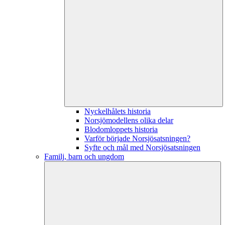
Nyckelhålets historia
Norsjömodellens olika delar
Blodomloppets historia
Varför började Norsjösatsningen?
Syfte och mål med Norsjösatsningen
Familj, barn och ungdom