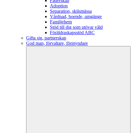
Faderskap
Adoption
Separation, skilsmässa
Vårdnad, boende, umgänge
Familjehem
Stöd till dig som utövar våld
Föräldraskapsstöd ABC
Gifta sig, partnerskap
God man, förvaltare, förmyndare