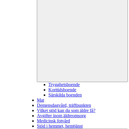
Trygghetsboende
Korttidsboende
Särskilda boenden
Mat
Demensdagvård, träffpunkten
Vilket stöd kan du som äldre få?
Avgifter inom äldreomsorg
Medicinsk fotvård
Stöd i hemmet, hemtjänst