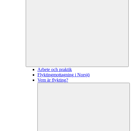
Arbete och praktik
Flyktingmottagning i Norsjö
Vem är flykting?