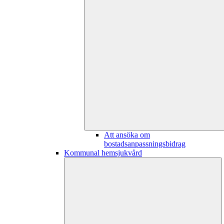
Att ansöka om
bostadsanpassningsbidrag
Kommunal hemsjukvård