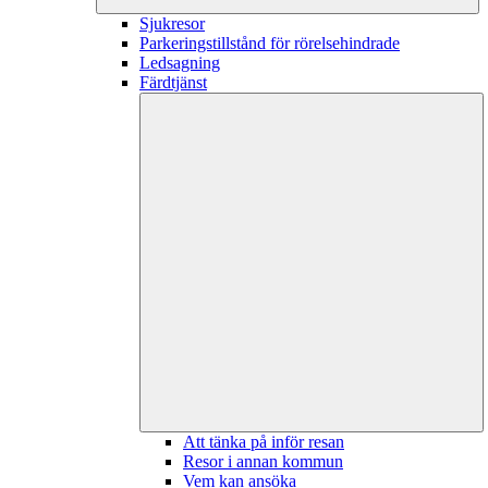
Sjukresor
Parkeringstillstånd för rörelsehindrade
Ledsagning
Färdtjänst
Att tänka på inför resan
Resor i annan kommun
Vem kan ansöka