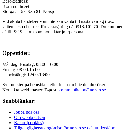
Besöksadress:
Kommunhuset
Storgatan 67, 935 81, Norsjö
Vid akuta händelser som inte kan vänta till nästa vardag (t.ex.
vattenläcka eller
risk för takras
) ring då 0918-101 70. Du kommer
då till SOS alarm som kontaktar jourpersonal.
Öppettider:
Måndag-Torsdag: 08:00-16:00
Fredag: 08:00-15:00
Lunchstängt: 12:00-13:00
Synpunkter på hemsidan, eller hittar du inte det du söker:
Kontakta webbmaster. E-post:
kommunikator@norsjo.se
Snabblänkar:
Jobba hos oss
Om webbplatsen
Kakor (cookies)
Tillgänglighetsredogörelse för norsjo.se och undersidor