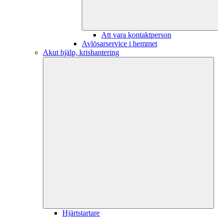
Att vara kontaktperson
Avlösarservice i hemmet
Akut hjälp, krishantering
Hjärtstartare