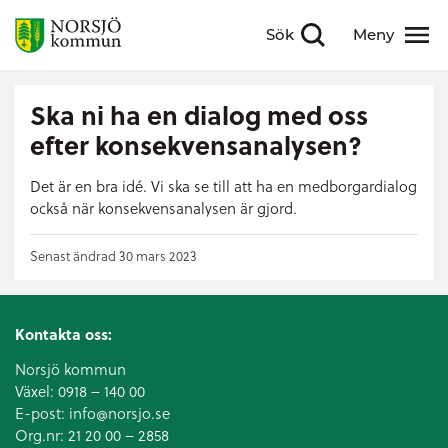
Sök
Meny
Visa sökfält
Visa meny
Ska ni ha en dialog med oss
efter konsekvensanalysen?
Det är en bra idé. Vi ska se till att ha en medborgardialog
också när konsekvensanalysen är gjord.
Senast ändrad 30 mars 2023
Kontakta oss:
Norsjö kommun
Växel:
0918 – 140 00
E-post:
info@norsjo.se
Org.nr: 21 20 00 – 2858