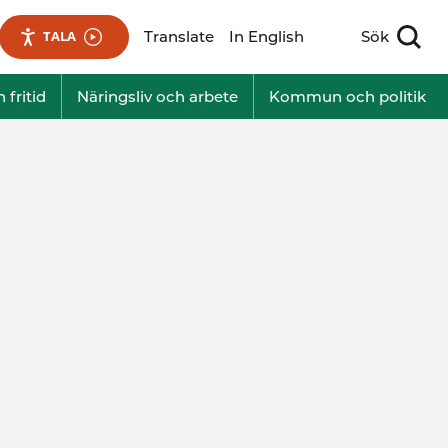
Translate
In English
Sök
TALA
Visa sökfält
 fritid
Näringsliv och arbete
Kommun och politik