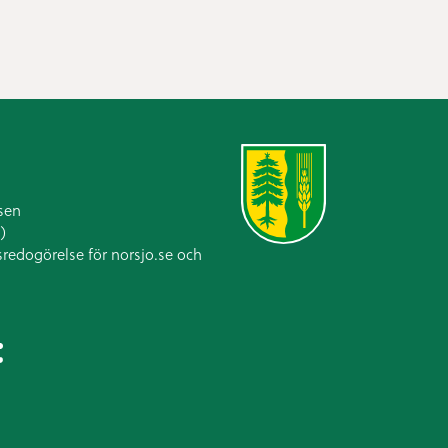
sen
)
sredogörelse för norsjo.se och