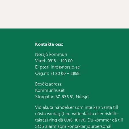
Kontakta oss:
Norsjö kommun
Växel:
0918 – 140 00
E-post:
info@norsjo.se
Org.nr: 21 20 00 – 2858
Besöksadress:
Kommunhuset
Storgatan 67, 935 81, Norsjö
Vid akuta händelser som inte kan vänta till
nästa vardag (t.ex. vattenläcka eller
risk för
takras
) ring då 0918-101 70. Du kommer då till
SOS alarm som kontaktar jourpersonal.