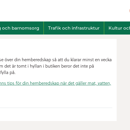
g och barnomsorg
Trafik och infrastruktur
Kultur och
e över din hemberedskap så att du klarar minst en vecka
det är tomt i hyllan i butiken beror det inte på
fylla på.
nns tips för din hemberedskap när det gäller mat, vatten,