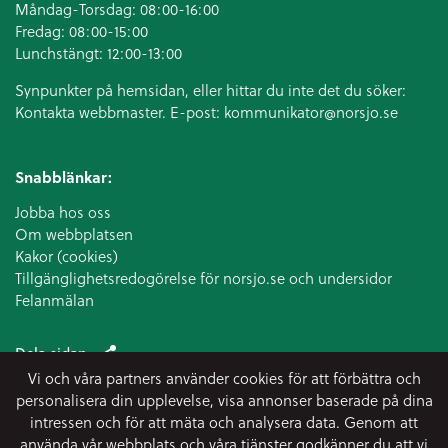
Måndag-Torsdag: 08:00-16:00
Fredag: 08:00-15:00
Lunchstängt: 12:00-13:00
Synpunkter på hemsidan, eller hittar du inte det du söker:
Kontakta webbmaster. E-post:
kommunikator@norsjo.se
Snabblänkar:
Jobba hos oss
Om webbplatsen
Kakor (cookies)
Tillgänglighetsredogörelse för norsjo.se och undersidor
Felanmälan
Dela sidan
Vi och våra partners använder cookies för att förbättra och
personalisera din upplevelse, visa annonser baserade på dina
intressen och för att mäta och analysera data. Genom att
använda vår webbplats och våra tjänster godkänner du att vi