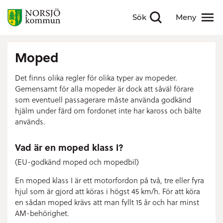
Sök
Meny
Visa sökfält
Visa meny
Moped
Det finns olika regler för olika typer av mopeder.
Gemensamt för alla mopeder är dock att såväl förare
som eventuell passagerare måste använda godkänd
hjälm under färd om fordonet inte har kaross och bälte
används.
Vad är en moped klass I?
(EU-godkänd moped och mopedbil)
En moped klass I är ett motorfordon på två, tre eller fyra
hjul som är gjord att köras i högst 45 km/h. För att köra
en sådan moped krävs att man fyllt 15 år och har minst
AM-behörighet.