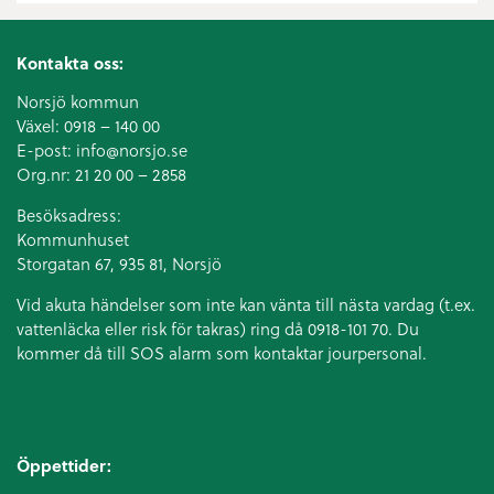
Kontakta oss:
Norsjö kommun
Växel:
0918 – 140 00
E-post:
info@norsjo.se
Org.nr: 21 20 00 – 2858
Besöksadress:
Kommunhuset
Storgatan 67, 935 81, Norsjö
Vid akuta händelser som inte kan vänta till nästa vardag (t.ex.
vattenläcka eller
risk för takras
) ring då 0918-101 70. Du
kommer då till SOS alarm som kontaktar jourpersonal.
Öppettider: