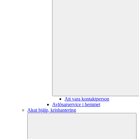
Att vara kontaktperson
Avlösarservice i hemmet
Akut hjälp, krishantering