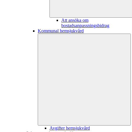
Att ansöka om
bostadsanpassningsbidrag
Kommunal hemsjukvård
Avgifter hemsjukvård