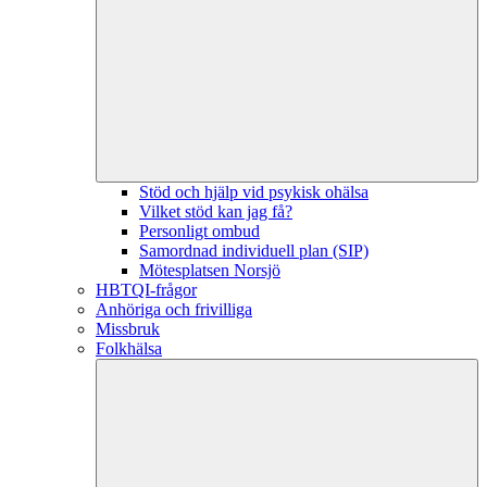
Stöd och hjälp vid psykisk ohälsa
Vilket stöd kan jag få?
Personligt ombud
Samordnad individuell plan (SIP)
Mötesplatsen Norsjö
HBTQI-frågor
Anhöriga och frivilliga
Missbruk
Folkhälsa