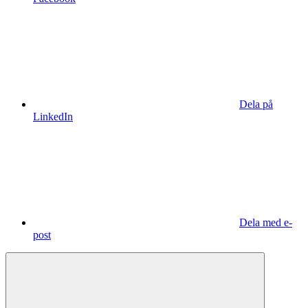
Dela på
LinkedIn
Dela med e-
post