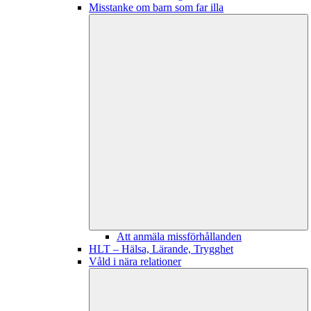
Misstanke om barn som far illa
Att anmäla missförhållanden
HLT – Hälsa, Lärande, Trygghet
Våld i nära relationer