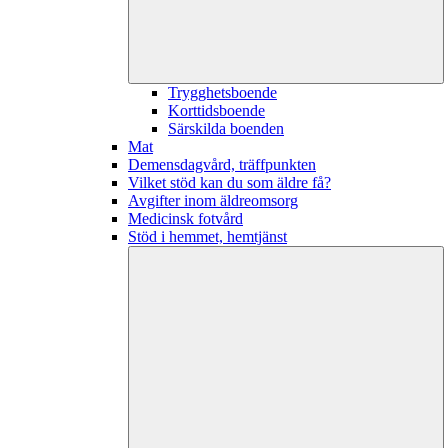
Trygghetsboende
Korttidsboende
Särskilda boenden
Mat
Demensdagvård, träffpunkten
Vilket stöd kan du som äldre få?
Avgifter inom äldreomsorg
Medicinsk fotvård
Stöd i hemmet, hemtjänst