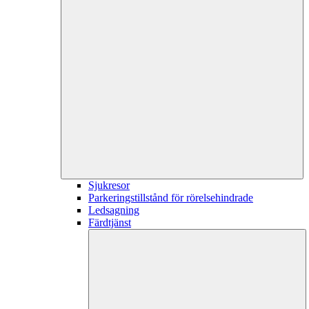
Sjukresor
Parkeringstillstånd för rörelsehindrade
Ledsagning
Färdtjänst