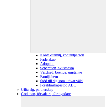
Kontaktfamilj, kontaktperson
Faderskap
Adoption
Separation, skilsmässa
Vårdnad, boende, umgänge
Familjehem
Stöd till dig som utövar våld
Föräldraskapsstöd ABC
Gifta sig, partnerskap
God man, förvaltare, förmyndare