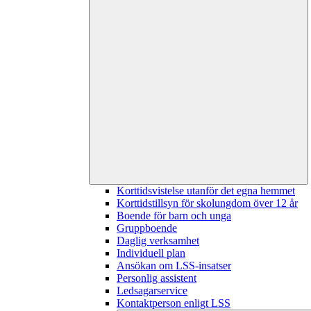
Korttidsvistelse utanför det egna hemmet
Korttidstillsyn för skolungdom över 12 år
Boende för barn och unga
Gruppboende
Daglig verksamhet
Individuell plan
Ansökan om LSS-insatser
Personlig assistent
Ledsagarservice
Kontaktperson enligt LSS