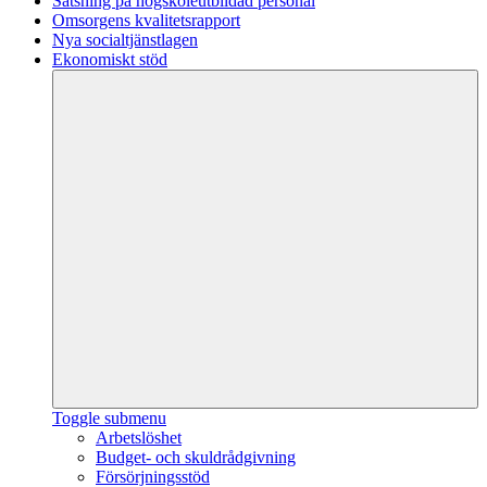
Satsning på högskoleutbildad personal
Omsorgens kvalitetsrapport
Nya socialtjänstlagen
Ekonomiskt stöd
Toggle submenu
Arbetslöshet
Budget- och skuldrådgivning
Försörjningsstöd