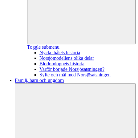
Toggle submenu
Nyckelhålets historia
Norsjömodellens olika delar
Blodomloppets historia
Varför började Norsjösatsningen?
Syfte och mål med Norsjösatsningen
Familj, barn och ungdom