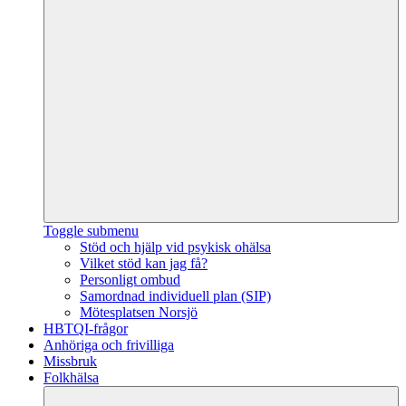
Toggle submenu
Stöd och hjälp vid psykisk ohälsa
Vilket stöd kan jag få?
Personligt ombud
Samordnad individuell plan (SIP)
Mötesplatsen Norsjö
HBTQI-frågor
Anhöriga och frivilliga
Missbruk
Folkhälsa