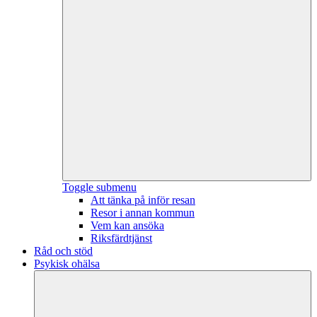
Toggle submenu
Att tänka på inför resan
Resor i annan kommun
Vem kan ansöka
Riksfärdtjänst
Råd och stöd
Psykisk ohälsa