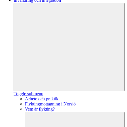
Invandring och integration
Toggle submenu
Arbete och praktik
Flyktingmottagning i Norsjö
Vem är flykting?