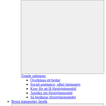
Toggle submenu
Överklaga ett beslut
Social assistance, other languages
Krav för att få försörjningsstöd
Ansöka om försörjningsstöd
Så beräknas försörjningsstödet
Resor transporter, besök