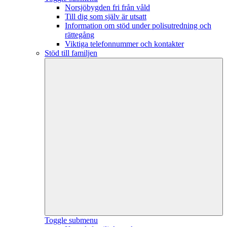
Norsjöbygden fri från våld
Till dig som själv är utsatt
Information om stöd under polisutredning och
rättegång
Viktiga telefonnummer och kontakter
Stöd till familjen
Toggle submenu