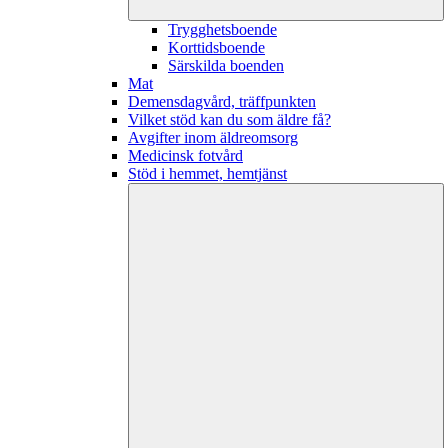
Trygghetsboende
Korttidsboende
Särskilda boenden
Mat
Demensdagvård, träffpunkten
Vilket stöd kan du som äldre få?
Avgifter inom äldreomsorg
Medicinsk fotvård
Stöd i hemmet, hemtjänst