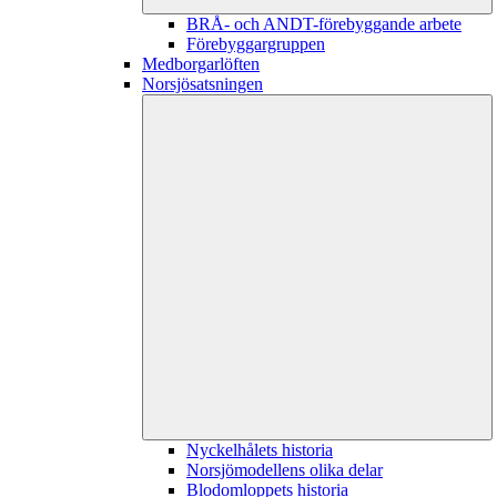
BRÅ- och ANDT-förebyggande arbete
Förebyggargruppen
Medborgarlöften
Norsjösatsningen
Nyckelhålets historia
Norsjömodellens olika delar
Blodomloppets historia