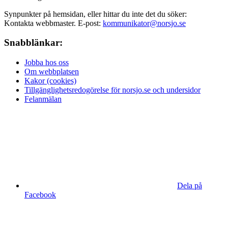
Synpunkter på hemsidan, eller hittar du inte det du söker:
Kontakta webbmaster. E-post:
kommunikator@norsjo.se
Snabblänkar:
Jobba hos oss
Om webbplatsen
Kakor (cookies)
Tillgänglighetsredogörelse för norsjo.se och undersidor
Felanmälan
Dela på
Facebook