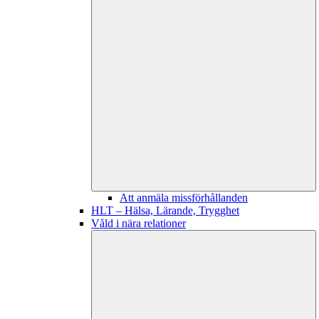
Att anmäla missförhållanden
HLT – Hälsa, Lärande, Trygghet
Våld i nära relationer