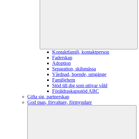
Kontaktfamilj, kontaktperson
Faderskap
Adoption
Separation, skilsmässa
Vårdnad, boende, umgänge
Familjehem
Stöd till dig som utövar våld
Föräldraskapsstöd ABC
Gifta sig, partnerskap
God man, förvaltare, förmyndare