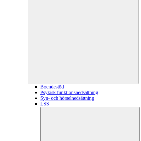
Boendestöd
Psykisk funktionsnedsättning
Syn- och hörselnedsättning
LSS