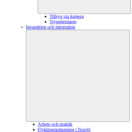
Tillsyn via kamera
Trygghetslarm
Invandring och integration
Arbete och praktik
Flyktingmottagning i Norsjö