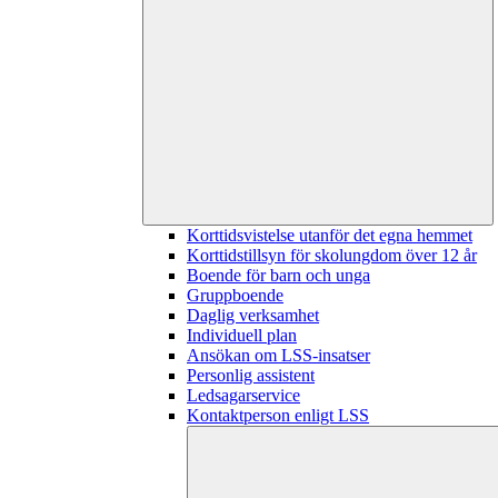
Korttidsvistelse utanför det egna hemmet
Korttidstillsyn för skolungdom över 12 år
Boende för barn och unga
Gruppboende
Daglig verksamhet
Individuell plan
Ansökan om LSS-insatser
Personlig assistent
Ledsagarservice
Kontaktperson enligt LSS