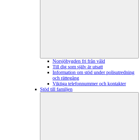
Norsjöbygden fri från våld
Till dig som själv är utsatt
Information om stöd under polisutredning
och rättegång
Viktiga telefonnummer och kontakter
Stöd till familjen