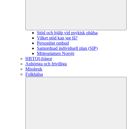
Stöd och hjälp vid psykisk ohälsa
Vilket stöd kan jag få?
Personligt ombud
Samordnad individuell plan (SIP)
Mötesplatsen Norsjö
HBTQI-frågor
Anhöriga och frivilliga
Missbruk
Folkhälsa