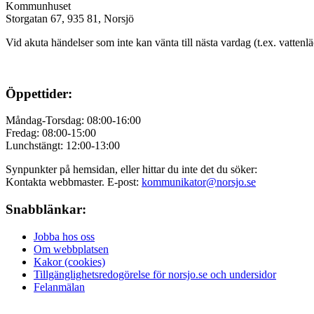
Kommunhuset
Storgatan 67, 935 81, Norsjö
Vid akuta händelser som inte kan vänta till nästa vardag (t.ex. vattenl
Öppettider:
Måndag-Torsdag: 08:00-16:00
Fredag: 08:00-15:00
Lunchstängt: 12:00-13:00
Synpunkter på hemsidan, eller hittar du inte det du söker:
Kontakta webbmaster. E-post:
kommunikator@norsjo.se
Snabblänkar:
Jobba hos oss
Om webbplatsen
Kakor (cookies)
Tillgänglighetsredogörelse för norsjo.se och undersidor
Felanmälan