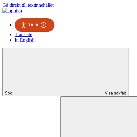
Gå direkt till textinnehållet
TALA
Translate
In English
Sök
Visa sökfält