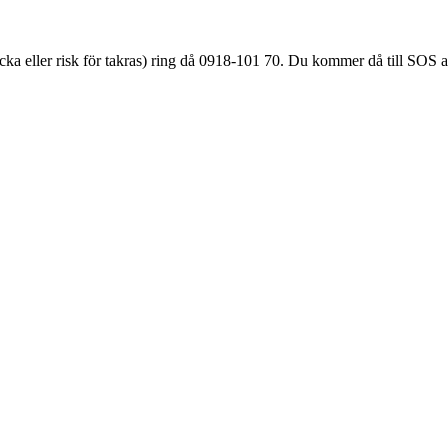
äcka eller
risk för takras
) ring då 0918-101 70. Du kommer då till SOS a