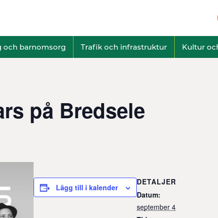
g och barnomsorg
Trafik och infrastruktur
Kultur och
tars på Bredsele
DETALJER
Lägg till i kalender
Datum:
september 4