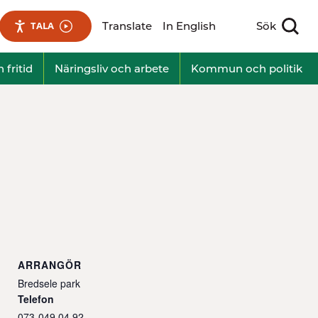
Translate
In English
Sök
TALA
Visa sökfält
 fritid
Näringsliv och arbete
Kommun och politik
ARRANGÖR
Bredsele park
Telefon
073-049 04 92