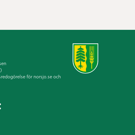
sen
)
sredogörelse för norsjo.se och