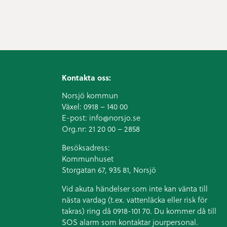
Kontakta oss:
Norsjö kommun
Växel:
0918 – 140 00
E-post:
info@norsjo.se
Org.nr: 21 20 00 – 2858
Besöksadress:
Kommunhuset
Storgatan 67, 935 81, Norsjö
Vid akuta händelser som inte kan vänta till
nästa vardag (t.ex. vattenläcka eller
risk för
takras
) ring då 0918-101 70. Du kommer då till
SOS alarm som kontaktar jourpersonal.