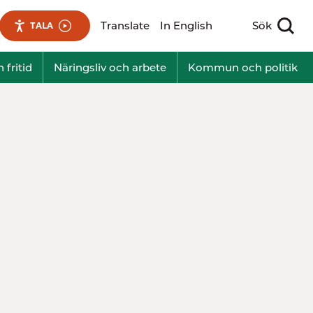
Translate
In English
Sök
TALA
Visa sökfält
 fritid
Näringsliv och arbete
Kommun och politik