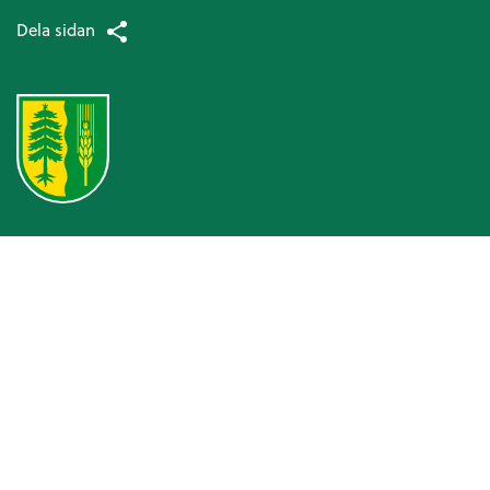
Dela sidan
Omsorg och hjälp
Hälso- och sjukvård
Patientsäkerhetsberättelse
Medicinska enheten
Arbetsterapi
Avancerad hemsjukvård
Patientnämnden
Ansvarsfördelning kommun och landsting
Hjälpmedel och bostadsanpassning
Bostadsanpassningsbidrag
Att ansöka om bostadsanpassningsbidrag