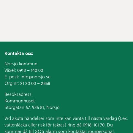
Kontakta oss:
Norsjö kommun
Växel:
0918 – 140 00
E-post:
info@norsjo.se
Org.nr: 21 20 00 – 2858
Besöksadress:
Kommunhuset
Storgatan 67, 935 81, Norsjö
Vid akuta händelser som inte kan vänta till nästa vardag (t.ex.
vattenläcka eller
risk för takras
) ring då 0918-101 70. Du
kommer då till SOS alarm som kontaktar jourpersonal.