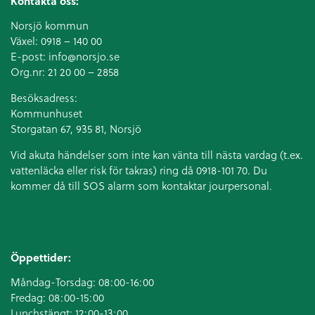
Kontakta oss:
Norsjö kommun
Växel:
0918 – 140 00
E-post:
info@norsjo.se
Org.nr: 21 20 00 – 2858
Besöksadress:
Kommunhuset
Storgatan 67, 935 81, Norsjö
Vid akuta händelser som inte kan vänta till nästa vardag (t.ex.
vattenläcka eller
risk för takras
) ring då 0918-101 70. Du
kommer då till SOS alarm som kontaktar jourpersonal.
Öppettider:
Måndag-Torsdag: 08:00-16:00
Fredag: 08:00-15:00
Lunchstängt: 12:00-13:00