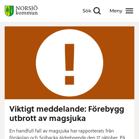
Sök
Meny
Visa sökfält
Visa meny
Viktigt meddelande: Förebygg
utbrott av magsjuka
En handfull fall av magsjuka har rapporterats från
förskolan och Solbacka äldreboende den 17 oktober. På