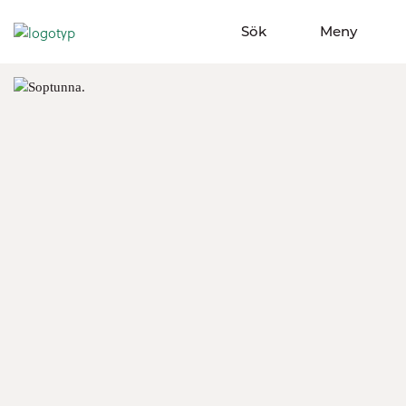
Sök
Meny
Visa sökfält
Visa meny