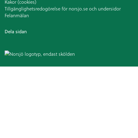
Kakor (cookies)
Tillgänglighetsredogörelse för norsjo.se och undersidor
Felanmälan
Dela sidan
Omsorg och hjälp
Hälso- och sjukvård
Patientsäkerhetsberättelse
Medicinska enheten
Arbetsterapi
Avancerad hemsjukvård
Patientnämnden
Ansvarsfördelning kommun och landsting
Hjälpmedel och bostadsanpassning
Bostadsanpassningsbidrag
Att ansöka om bostadsanpassningsbidrag