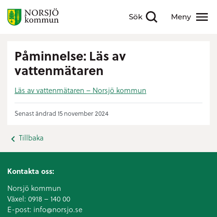
Sök
Meny
Visa sökfält
Visa meny
Påminnelse: Läs av
vattenmätaren
Läs av vattenmätaren – Norsjö kommun
Senast ändrad 15 november 2024
Tillbaka
Kontakta oss:
Norsjö kommun
Växel:
0918 – 140 00
E-post:
info@norsjo.se