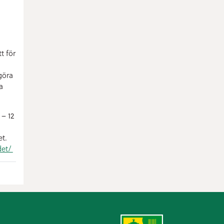
t för
göra
a
 – 12
t.
det/