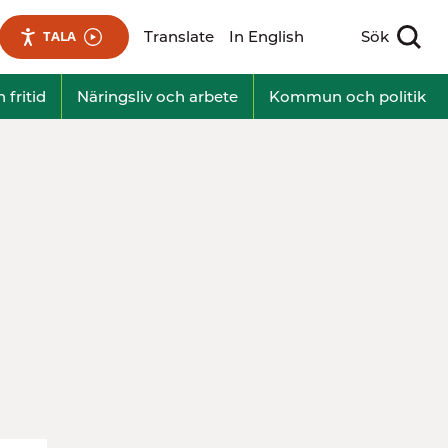
Translate
In English
Sök
TALA
Visa sökfält
 fritid
Näringsliv och arbete
Kommun och politik