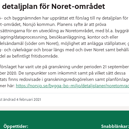
 detaljplan för Noret-området
ö- och byggnämnden har upprättat ett förslag till ny detaljplan för
t-området, Norsjö kommun. Planens syfte är att pröva
tsättningarna för en utveckling av Noretområdet, med bl.a. byggrät
lagring/dataprocessning, besöksanläggning, kontor och eller
elsändamål (söder om Noret), möjlighet att anlägga ställplatser, 
- och cykelvägar och broar längs med och över Noret samt behåll
del av befintligt fritidsområde.
förslaget har varit ute på granskning under perioden 21 september
ber 2020. De synpunkter som inkommit samt på vilket sätt dessa
tats finns redovisade i granskningsredogörelsen samt planförslage
mer här:
https://norsjo.se/bygga-bo-miljo/detaljplaner/noretomra
t ändrad 4 februari 2021
Öppettider:
Snabblänkar: