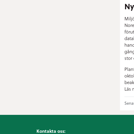
Ny
Milj
Nore
föru
data
hand
gång
stor 
Plan
okto
beak
Läs 
Senas
Kontakta oss: