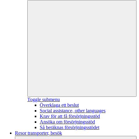
Toggle submenu
Överklaga ett beslut
Social assistance, other languages
Krav för att få försörjningsstöd
Ansöka om försörjningsstöd
Så beräknas försörjningsstödet
Resor transporter, besök