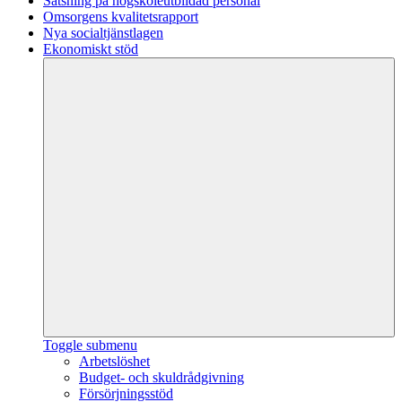
Satsning på högskoleutbildad personal
Omsorgens kvalitetsrapport
Nya socialtjänstlagen
Ekonomiskt stöd
Toggle submenu
Arbetslöshet
Budget- och skuldrådgivning
Försörjningsstöd