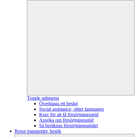
Toggle submenu
Överklaga ett beslut
Social assistance, other languages
Krav för att få försörjningsstöd
Ansöka om försörjningsstöd
Så beräknas försörjningsstödet
Resor transporter, besök