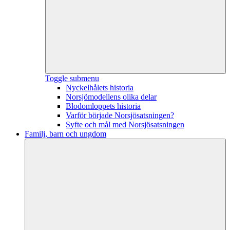
Toggle submenu
Nyckelhålets historia
Norsjömodellens olika delar
Blodomloppets historia
Varför började Norsjösatsningen?
Syfte och mål med Norsjösatsningen
Familj, barn och ungdom