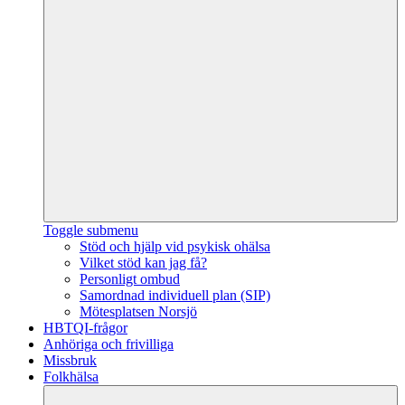
Toggle submenu
Stöd och hjälp vid psykisk ohälsa
Vilket stöd kan jag få?
Personligt ombud
Samordnad individuell plan (SIP)
Mötesplatsen Norsjö
HBTQI-frågor
Anhöriga och frivilliga
Missbruk
Folkhälsa