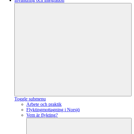
Invandring och integration
Toggle submenu
Arbete och praktik
Flyktingmottagning i Norsjö
Vem är flykting?