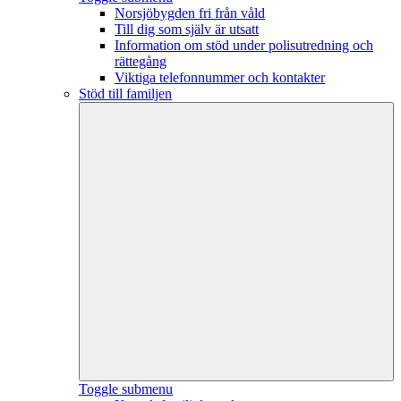
Norsjöbygden fri från våld
Till dig som själv är utsatt
Information om stöd under polisutredning och
rättegång
Viktiga telefonnummer och kontakter
Stöd till familjen
Toggle submenu