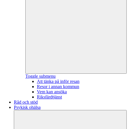
Toggle submenu
Att tänka på inför resan
Resor i annan kommun
Vem kan ansöka
Riksfärdtjänst
Råd och stöd
Psykisk ohälsa