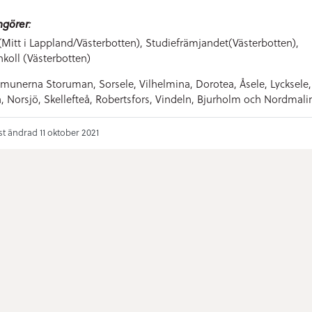
ngörer
:
(Mitt i Lappland/Västerbotten), Studiefrämjandet(Västerbotten),
nkoll (Västerbotten)
unerna Storuman, Sorsele, Vilhelmina, Dorotea, Åsele, Lycksele,
, Norsjö, Skellefteå, Robertsfors, Vindeln, Bjurholm och Nordmali
t ändrad 11 oktober 2021