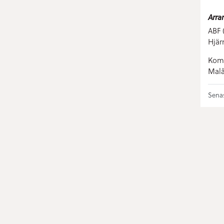
Arra
ABF 
Hjär
Komm
Malå
Senas