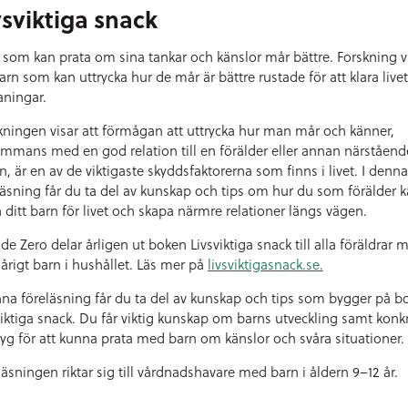
vsviktiga snack
 som kan prata om sina tankar och känslor mår bättre. Forskning v
barn som kan uttrycka hur de mår är bättre rustade för att klara live
ningar.
kningen visar att förmågan att uttrycka hur man mår och känner,
sammans med en god relation till en förälder eller annan närståend
n, är en av de viktigaste skyddsfaktorerna som finns i livet. I denna
läsning får du ta del av kunskap och tips om hur du som förälder 
a ditt barn för livet och skapa närmre relationer längs vägen.
ide Zero delar årligen ut boken Livsviktiga snack till alla föräldrar 
 årigt barn i hushållet. Läs mer på
livsviktigasnack.se.
nna föreläsning får du ta del av kunskap och tips som bygger på b
viktiga snack. Du får viktig kunskap om barns utveckling samt konk
tyg för att kunna prata med barn om känslor och svåra situationer.
läsningen riktar sig till vårdnadshavare med barn i åldern 9–12 år.