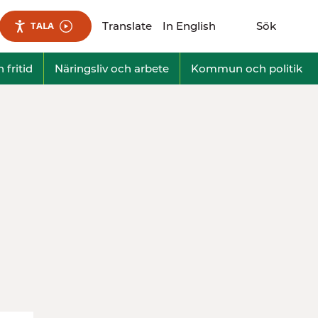
Translate
In English
Sök
TALA
Visa sökfält
 fritid
Näringsliv och arbete
Kommun och politik