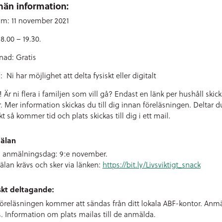
män information:
m: 11 november 2021
18.00 – 19.30.
nad: Gratis
: Ni har möjlighet att delta fysiskt eller digitalt
 Är ni flera i familjen som vill gå? Endast en länk per hushåll skick
 er. Mer information skickas du till dig innan föreläsningen. Deltar d
kt så kommer tid och plats skickas till dig i ett mail.
älan
a anmälningsdag: 9:e november.
lan krävs och sker via länken:
https://bit.ly/Livsviktigt_snack
skt deltagande:
föreläsningen kommer att sändas från ditt lokala ABF-kontor. Anm
s. Information om plats mailas till de anmälda.