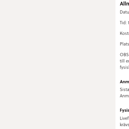
All
Datu
Tid: 
Kost
Plats
OBS!
till
fysis
Anm
Sist
Anmä
Fysi
Live
kräv