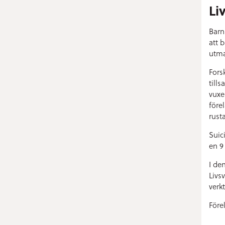
Li
Barn
att 
utma
Fors
till
vuxe
före
rust
Suic
en 9
I de
Livs
verk
Före