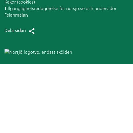
Kakor (cookies)
Tillgänglighetsredogörelse för norsjo.se och undersidor
Felanmälan
Dela sidan
Omsorg och hjälp
Hälso- och sjukvård
Patientsäkerhetsberättelse
Medicinska enheten
Arbetsterapi
Avancerad hemsjukvård
Patientnämnden
Ansvarsfördelning kommun och landsting
Hjälpmedel och bostadsanpassning
Bostadsanpassningsbidrag
Att ansöka om bostadsanpassningsbidrag