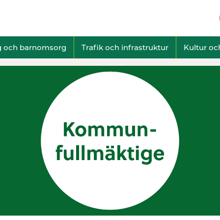
g och barnomsorg
Trafik och infrastruktur
Kultur och