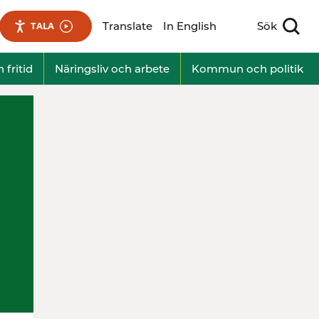
Translate
In English
Sök
TALA
Visa sökfält
 fritid
Näringsliv och arbete
Kommun och politik