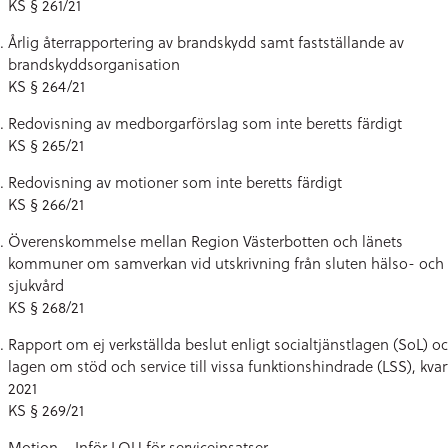
KS § 261/21
Årlig återrapportering av brandskydd samt fastställande av
brandskyddsorganisation
KS § 264/21
Redovisning av medborgarförslag som inte beretts färdigt
KS § 265/21
Redovisning av motioner som inte beretts färdigt
KS § 266/21
Överenskommelse mellan Region Västerbotten och länets
kommuner om samverkan vid utskrivning från sluten hälso- och
sjukvård
KS § 268/21
Rapport om ej verkställda beslut enligt socialtjänstlagen (SoL) o
lagen om stöd och service till vissa funktionshindrade (LSS), kvar
2021
KS § 269/21
Motion – Inför LOU för serviceinsatser