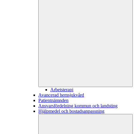
Arbetsterapi
Avancerad hemsjukvård
Patientnämnden
Ansvarsfördelning kommun och landsting
Hjälpmedel och bostadsanpassning