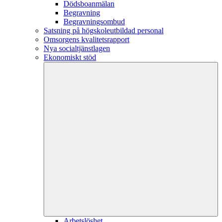
Dödsboanmälan
Begravning
Begravningsombud
Satsning på högskoleutbildad personal
Omsorgens kvalitetsrapport
Nya socialtjänstlagen
Ekonomiskt stöd
Arbetslöshet