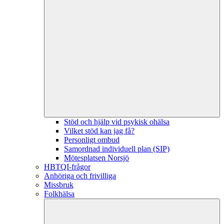
Stöd och hjälp vid psykisk ohälsa
Vilket stöd kan jag få?
Personligt ombud
Samordnad individuell plan (SIP)
Mötesplatsen Norsjö
HBTQI-frågor
Anhöriga och frivilliga
Missbruk
Folkhälsa