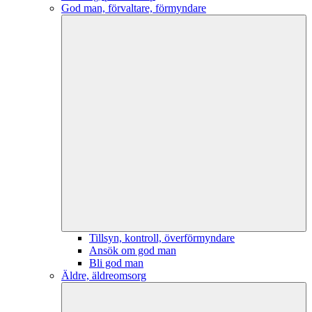
God man, förvaltare, förmyndare
Tillsyn, kontroll, överförmyndare
Ansök om god man
Bli god man
Äldre, äldreomsorg