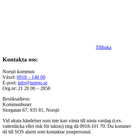
Tillbaka
Kontakta oss:
Norsjö kommun
Växel:
0918 – 140 00
E-post:
info@norsjo.se
Org.nr: 21 20 00 – 2858
Besöksadress:
Kommunhuset
Storgatan 67, 935 81, Norsjö
Vid akuta händelser som inte kan vänta till nästa vardag (t.ex.
vattenläcka eller
risk för takras
) ring då 0918-101 70. Du kommer
då till SOS alarm som kontaktar jourpersonal.