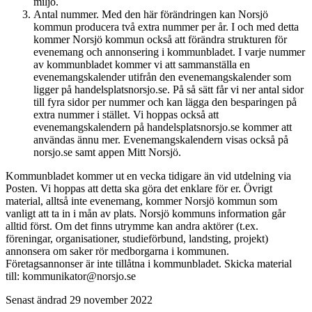
miljö.
Antal nummer. Med den här förändringen kan Norsjö
kommun producera två extra nummer per år. I och med detta
kommer Norsjö kommun också att förändra strukturen för
evenemang och annonsering i kommunbladet. I varje nummer
av kommunbladet kommer vi att sammanställa en
evenemangskalender utifrån den evenemangskalender som
ligger på handelsplatsnorsjo.se. På så sätt får vi ner antal sidor
till fyra sidor per nummer och kan lägga den besparingen på
extra nummer i stället. Vi hoppas också att
evenemangskalendern på handelsplatsnorsjo.se kommer att
användas ännu mer. Evenemangskalendern visas också på
norsjo.se samt appen Mitt Norsjö.
Kommunbladet kommer ut en vecka tidigare än vid utdelning via
Posten. Vi hoppas att detta ska göra det enklare för er. Övrigt
material, alltså inte evenemang, kommer Norsjö kommun som
vanligt att ta in i mån av plats. Norsjö kommuns information går
alltid först. Om det finns utrymme kan andra aktörer (t.ex.
föreningar, organisationer, studieförbund, landsting, projekt)
annonsera om saker rör medborgarna i kommunen.
Företagsannonser är inte tillåtna i kommunbladet. Skicka material
till: kommunikator@norsjo.se
Senast ändrad 29 november 2022