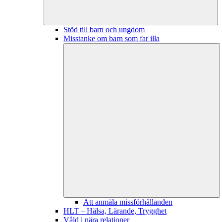
Stöd till barn och ungdom
Misstanke om barn som far illa
Att anmäla missförhållanden
HLT – Hälsa, Lärande, Trygghet
Våld i nära relationer