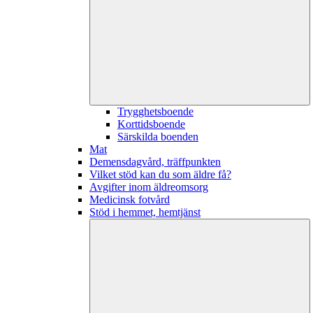
Trygghetsboende
Korttidsboende
Särskilda boenden
Mat
Demensdagvård, träffpunkten
Vilket stöd kan du som äldre få?
Avgifter inom äldreomsorg
Medicinsk fotvård
Stöd i hemmet, hemtjänst