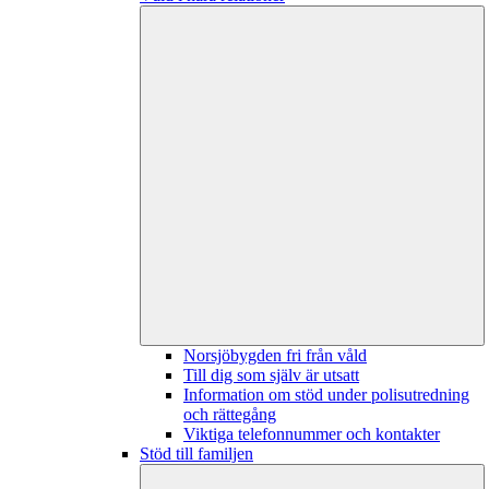
Norsjöbygden fri från våld
Till dig som själv är utsatt
Information om stöd under polisutredning
och rättegång
Viktiga telefonnummer och kontakter
Stöd till familjen