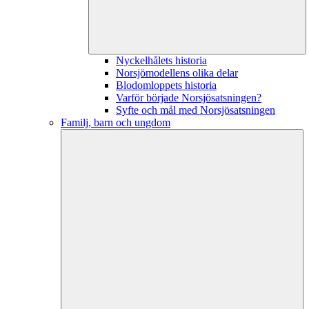
Nyckelhålets historia
Norsjömodellens olika delar
Blodomloppets historia
Varför började Norsjösatsningen?
Syfte och mål med Norsjösatsningen
Familj, barn och ungdom