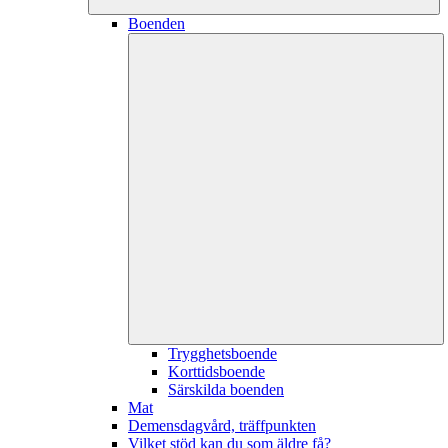
Boenden
Trygghetsboende
Korttidsboende
Särskilda boenden
Mat
Demensdagvård, träffpunkten
Vilket stöd kan du som äldre få?