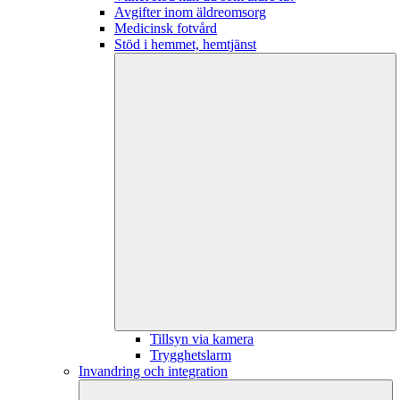
Avgifter inom äldreomsorg
Medicinsk fotvård
Stöd i hemmet, hemtjänst
Tillsyn via kamera
Trygghetslarm
Invandring och integration