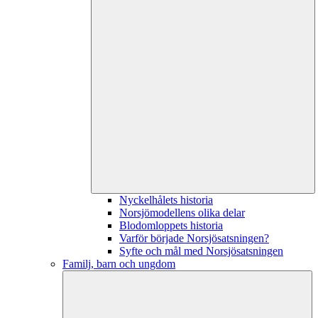
Nyckelhålets historia
Norsjömodellens olika delar
Blodomloppets historia
Varför började Norsjösatsningen?
Syfte och mål med Norsjösatsningen
Familj, barn och ungdom