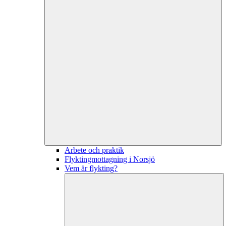
Arbete och praktik
Flyktingmottagning i Norsjö
Vem är flykting?