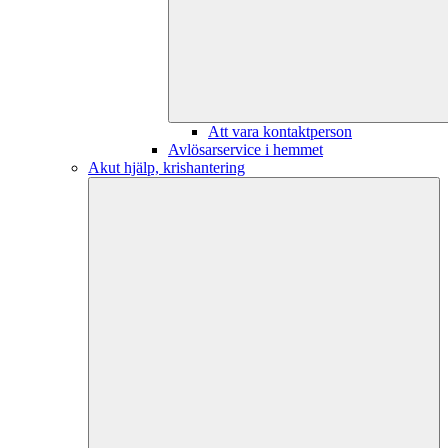
Att vara kontaktperson
Avlösarservice i hemmet
Akut hjälp, krishantering