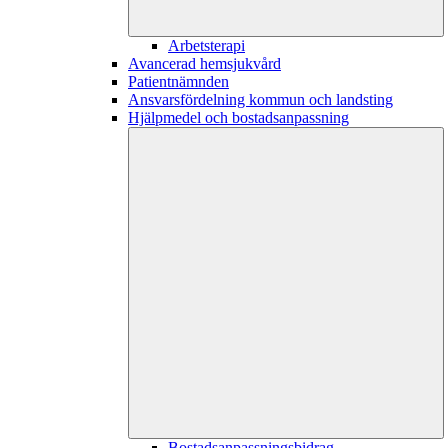
Arbetsterapi
Avancerad hemsjukvård
Patientnämnden
Ansvarsfördelning kommun och landsting
Hjälpmedel och bostadsanpassning
Bostadsanpassningsbidrag