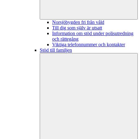
Norsjöbygden fri från våld
Till dig som själv är utsatt
Information om stöd under polisutredning
och rättegång
Viktiga telefonnummer och kontakter
Stöd till familjen