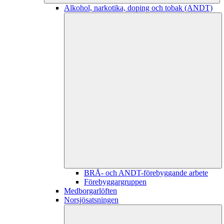
Alkohol, narkotika, doping och tobak (ANDT)
BRÅ- och ANDT-förebyggande arbete
Förebyggargruppen
Medborgarlöften
Norsjösatsningen