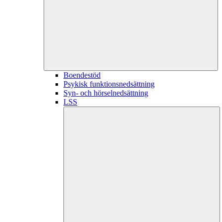
Boendestöd
Psykisk funktionsnedsättning
Syn- och hörselnedsättning
LSS