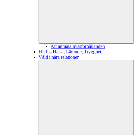
Att anmäla missförhållanden
HLT – Hälsa, Lärande, Trygghet
Våld i nära relationer