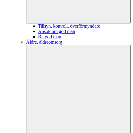
Tillsyn, kontroll, överförmyndare
Ansök om god man
Bli god man
Äldre, äldreomsorg