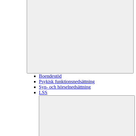
Boendestöd
Psykisk funktionsnedsättning
Syn- och hörselnedsättning
LSS