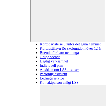
Korttidsvistelse utanför det egna hemmet
Korttidstillsyn för skolungdom över 12 år
Boende för barn och unga
Gruppboende
Daglig verksamhet
Individuell plan
Ansökan om LSS-insatser
Personlig assistent
Ledsagarservice
Kontaktperson enligt LSS