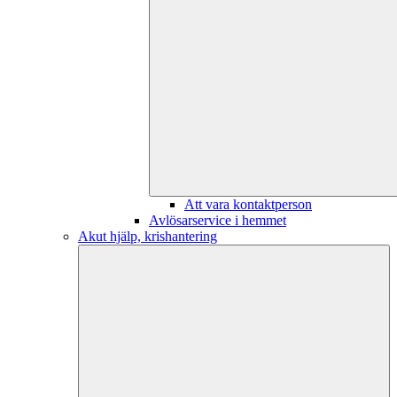
Att vara kontaktperson
Avlösarservice i hemmet
Akut hjälp, krishantering