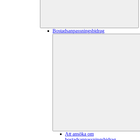
Bostadsanpassningsbidrag
Att ansöka om
bostadsanpassningsbidrag