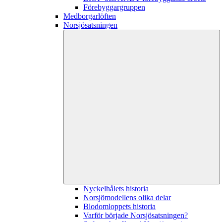
Förebyggargruppen
Medborgarlöften
Norsjösatsningen
Nyckelhålets historia
Norsjömodellens olika delar
Blodomloppets historia
Varför började Norsjösatsningen?