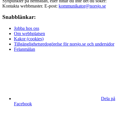
Synpunkter på hemsidan, eller hittar du inte det du söker:
Kontakta webbmaster. E-post:
kommunikator@norsjo.se
Snabblänkar:
Jobba hos oss
Om webbplatsen
Kakor (cookies)
Tillgänglighetsredogörelse för norsjo.se och undersidor
Felanmälan
Dela på
Facebook