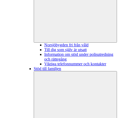
Norsjöbygden fri från våld
Till dig som själv är utsatt
Information om stöd under polisutredning
och rättegång
Viktiga telefonnummer och kontakter
Stöd till familjen