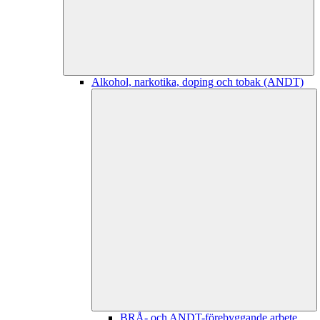
Alkohol, narkotika, doping och tobak (ANDT)
BRÅ- och ANDT-förebyggande arbete