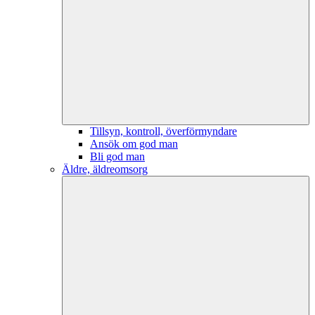
Tillsyn, kontroll, överförmyndare
Ansök om god man
Bli god man
Äldre, äldreomsorg