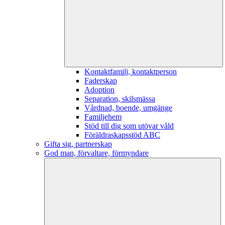
Kontaktfamilj, kontaktperson
Faderskap
Adoption
Separation, skilsmässa
Vårdnad, boende, umgänge
Familjehem
Stöd till dig som utövar våld
Föräldraskapsstöd ABC
Gifta sig, partnerskap
God man, förvaltare, förmyndare