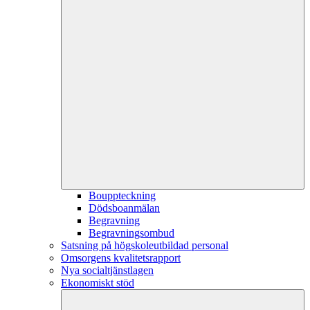
Bouppteckning
Dödsboanmälan
Begravning
Begravningsombud
Satsning på högskoleutbildad personal
Omsorgens kvalitetsrapport
Nya socialtjänstlagen
Ekonomiskt stöd