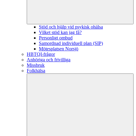
Stöd och hjälp vid psykisk ohälsa
Vilket stöd kan jag få?
Personligt ombud
Samordnad individuell plan (SIP)
Mötesplatsen Norsjö
HBTQI-frågor
Anhöriga och frivilliga
Missbruk
Folkhälsa