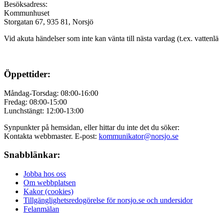
Besöksadress:
Kommunhuset
Storgatan 67, 935 81, Norsjö
Vid akuta händelser som inte kan vänta till nästa vardag (t.ex. vattenl
Öppettider:
Måndag-Torsdag: 08:00-16:00
Fredag: 08:00-15:00
Lunchstängt: 12:00-13:00
Synpunkter på hemsidan, eller hittar du inte det du söker:
Kontakta webbmaster. E-post:
kommunikator@norsjo.se
Snabblänkar:
Jobba hos oss
Om webbplatsen
Kakor (cookies)
Tillgänglighetsredogörelse för norsjo.se och undersidor
Felanmälan