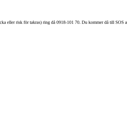
äcka eller
risk för takras
) ring då 0918-101 70. Du kommer då till SOS a