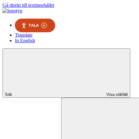
Gå direkt till textinnehållet
TALA
Translate
In English
Sök
Visa sökfält