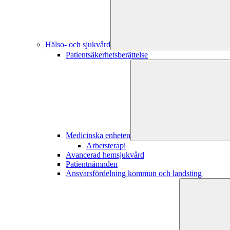
Hälso- och sjukvård
Patientsäkerhetsberättelse
Medicinska enheten
Arbetsterapi
Avancerad hemsjukvård
Patientnämnden
Ansvarsfördelning kommun och landsting