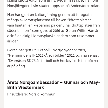
starka idrottskultur som finns. Redan 1995 skrev han om
Norsjöbygden i sin studentuppsats på Anderstorpskolan.
Han har gjort en kulturgärning genom att fotografera
många av idrottsplatserna till boken ”Idrottsplatsen i
våra hjärtan: en k-spaning på genuina idrottsplatser från
söder till norr” som gavs ut 2016 av Göran Willis. Han är
också delaktig i Idrottsplatskalendern som utkommer
årligen.
Göran har gett ut ”Fotboll i Norsjöbygden” 2021,
”Hemmingens IF 2022-Året i bilder” 2022 och nu senast
”Kvarnåsen SK 75 år-fotboll och hockey” och fler böcker
är på gång.
Årets Norsjöambassadör – Gunnar och May-
Brith Westermark
Prisutdelare: Norsjö kommun