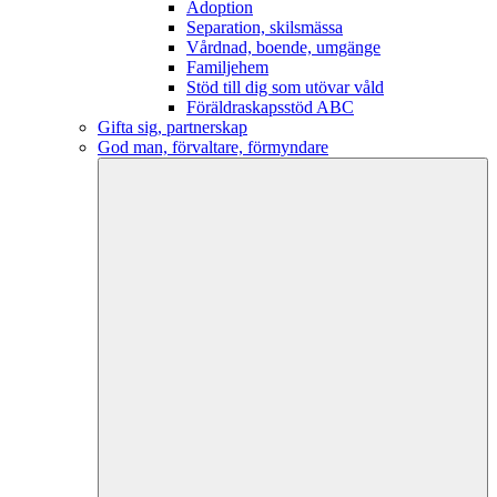
Adoption
Separation, skilsmässa
Vårdnad, boende, umgänge
Familjehem
Stöd till dig som utövar våld
Föräldraskapsstöd ABC
Gifta sig, partnerskap
God man, förvaltare, förmyndare