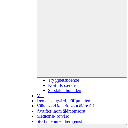
Trygghetsboende
Korttidsboende
Särskilda boenden
Mat
Demensdagvård, träffpunkten
Vilket stöd kan du som äldre få?
Avgifter inom äldreomsorg
Medicinsk fotvård
Stöd i hemmet, hemtjänst