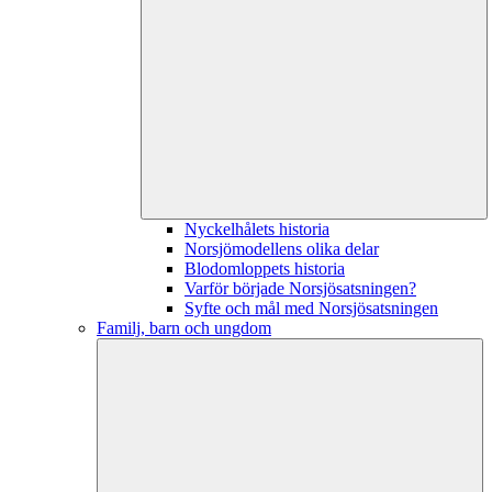
Nyckelhålets historia
Norsjömodellens olika delar
Blodomloppets historia
Varför började Norsjösatsningen?
Syfte och mål med Norsjösatsningen
Familj, barn och ungdom