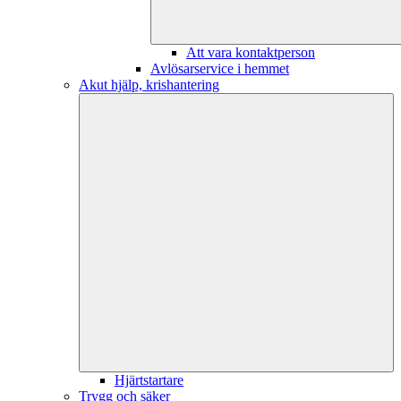
Att vara kontaktperson
Avlösarservice i hemmet
Akut hjälp, krishantering
Hjärtstartare
Trygg och säker