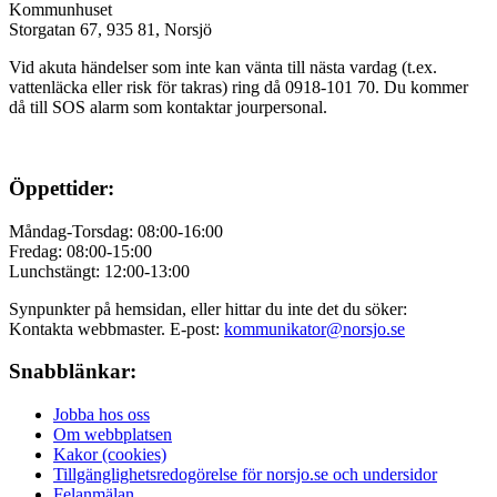
Kommunhuset
Storgatan 67, 935 81, Norsjö
Vid akuta händelser som inte kan vänta till nästa vardag (t.ex.
vattenläcka eller
risk för takras
) ring då 0918-101 70. Du kommer
då till SOS alarm som kontaktar jourpersonal.
Öppettider:
Måndag-Torsdag: 08:00-16:00
Fredag: 08:00-15:00
Lunchstängt: 12:00-13:00
Synpunkter på hemsidan, eller hittar du inte det du söker:
Kontakta webbmaster. E-post:
kommunikator@norsjo.se
Snabblänkar:
Jobba hos oss
Om webbplatsen
Kakor (cookies)
Tillgänglighetsredogörelse för norsjo.se och undersidor
Felanmälan