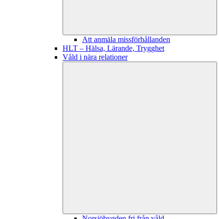
Att anmäla missförhållanden
HLT – Hälsa, Lärande, Trygghet
Våld i nära relationer
Norsjöbygden fri från våld