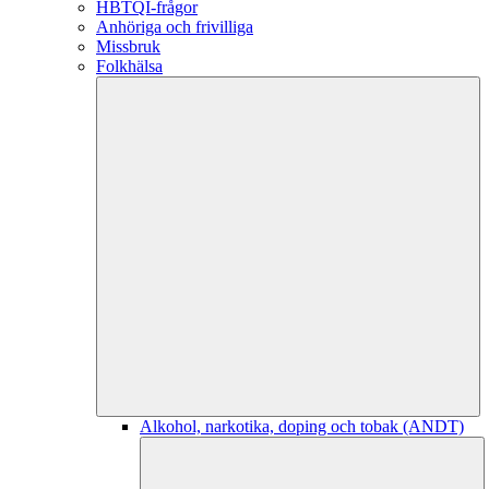
HBTQI-frågor
Anhöriga och frivilliga
Missbruk
Folkhälsa
Alkohol, narkotika, doping och tobak (ANDT)