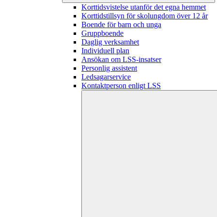
Korttidsvistelse utanför det egna hemmet
Korttidstillsyn för skolungdom över 12 år
Boende för barn och unga
Gruppboende
Daglig verksamhet
Individuell plan
Ansökan om LSS-insatser
Personlig assistent
Ledsagarservice
Kontaktperson enligt LSS