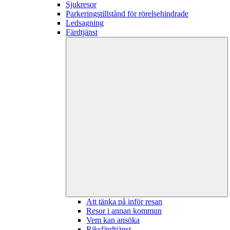
Sjukresor
Parkeringstillstånd för rörelsehindrade
Ledsagning
Färdtjänst
Att tänka på inför resan
Resor i annan kommun
Vem kan ansöka
Riksfärdtjänst