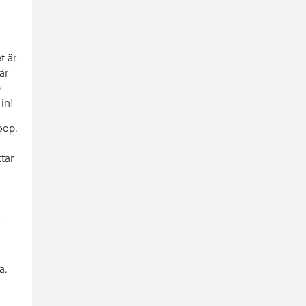
t är
är
p
in!
oop.
tar
t
h
a.