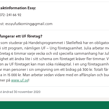
aktinformation Essy:
 072-241 66 92
st: essyufutkorning@gmail.com
fungerar ett UF företag?
a som studerar på Handelsprogrammet i Skellefteå har en obligator
 i sitt program, nämligen UF – Ung företagsamhet. Julia arbetar m
 företag 6 timmar varje vecka och vid speciella sammanhang har Jul
ighet att ändra lite i sitt schema om företaget kräver fler timmar. V
ten av UF företaget kan man söka riskkapital. I en ung företagsamh
ar man personer i sin omgivning om ett bidrag på 300 kr. Totalt få
a in 15 000 kr. Man arbetar sedan vidare med en affärsplan och bu
mer på
www.uf.se
!
st ändrad 30 november 2020