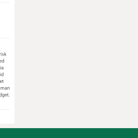
isk
ed
ia
id
et
r man
dget.