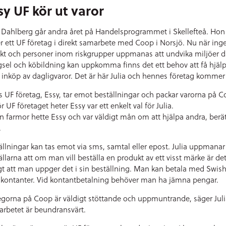
sy UF kör ut varor
a Dahlberg går andra året på Handelsprogrammet i Skellefteå. Hon
er ett UF företag i direkt samarbete med Coop i Norsjö. Nu när inge
likt och personer inom riskgrupper uppmanas att undvika miljöer d
gsel och köbildning kan uppkomma finns det ett behov att få hjäl
inköp av dagligvaror. Det är här Julia och hennes företag kommer 
as UF företag, Essy, tar emot beställningar och packar varorna på C
r UF företaget heter Essy var ett enkelt val för Julia.
n farmor hette Essy och var väldigt mån om att hjälpa andra, berät
.
ällningar kan tas emot via sms, samtal eller epost. Julia uppmanar
ällarna att om man vill beställa en produkt av ett visst märke är de
igt att man uppger det i sin beställning. Man kan betala med Swis
r kontanter. Vid kontantbetalning behöver man ha jämna pengar.
egorna på Coop är väldigt stöttande och uppmuntrande, säger Juli
rbetet är beundransvärt.