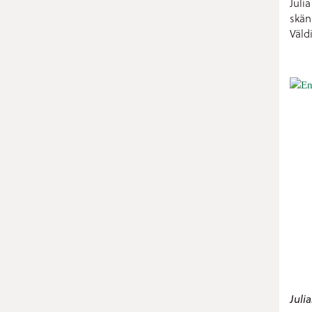
Juli
skän
Väldi
Juli