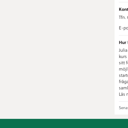
Kont
Tfn.
E-po
Hur 
Juli
kurs
sitt
möjl
star
fråg
saml
Läs 
Sena