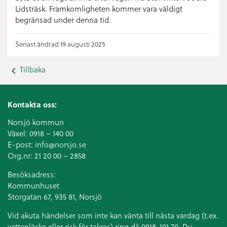
Lidsträsk. Framkomligheten kommer vara väldigt
begränsad under denna tid.
Senast ändrad 19 augusti 2025
Tillbaka
Kontakta oss:
Norsjö kommun
Växel:
0918 – 140 00
E-post:
info@norsjo.se
Org.nr: 21 20 00 – 2858
Besöksadress:
Kommunhuset
Storgatan 67, 935 81, Norsjö
Vid akuta händelser som inte kan vänta till nästa vardag (t.ex.
vattenläcka eller
risk för takras
) ring då 0918-101 70. Du